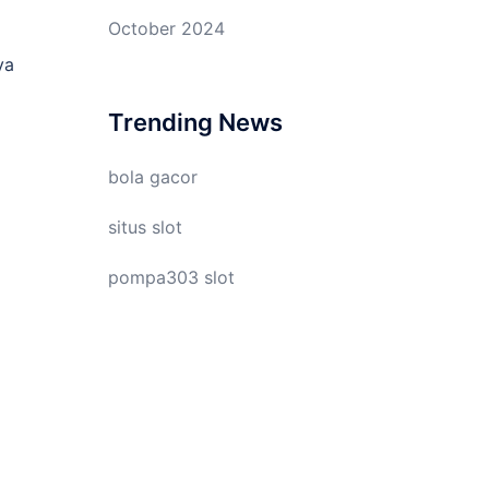
October 2024
ya
Trending News
bola gacor
situs slot
pompa303 slot