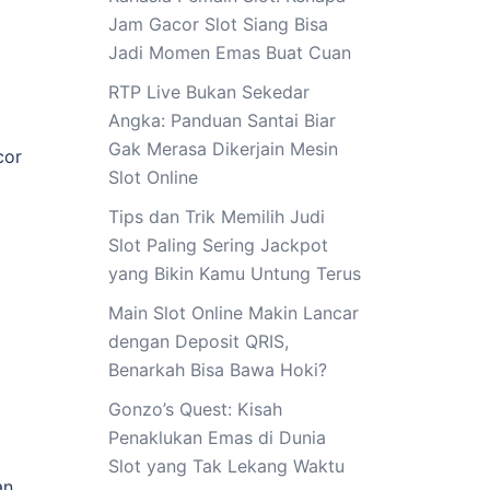
Jam Gacor Slot Siang Bisa
Jadi Momen Emas Buat Cuan
RTP Live Bukan Sekedar
Angka: Panduan Santai Biar
Gak Merasa Dikerjain Mesin
cor
Slot Online
Tips dan Trik Memilih Judi
Slot Paling Sering Jackpot
yang Bikin Kamu Untung Terus
Main Slot Online Makin Lancar
dengan Deposit QRIS,
Benarkah Bisa Bawa Hoki?
Gonzo’s Quest: Kisah
Penaklukan Emas di Dunia
Slot yang Tak Lekang Waktu
an