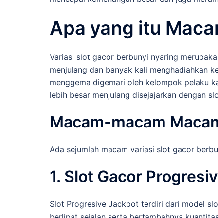
Apa yang itu Maca
Variasi slot gacor berbunyi nyaring merupaka
menjulang dan banyak kali menghadiahkan ke
menggema digemari oleh kelompok pelaku kare
lebih besar menjulang disejajarkan dengan slo
Macam-macam Macam 
Ada sejumlah macam variasi slot gacor berbu
1. Slot Gacor Progresi
Slot Progresive Jackpot terdiri dari model 
berlipat sejalan serta bertambahnya kuantita