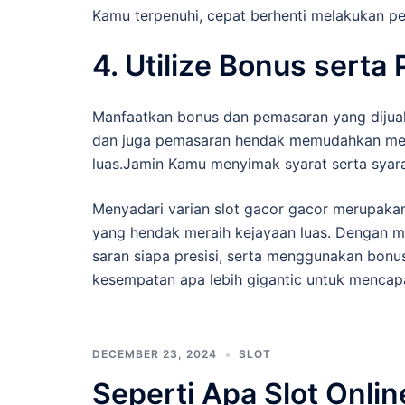
Kamu terpenuhi, cepat berhenti melakukan pe
4. Utilize Bonus serta
Manfaatkan bonus dan pemasaran yang dijual 
dan juga pemasaran hendak memudahkan men
luas.Jamin Kamu menyimak syarat serta sya
Menyadari varian slot gacor gacor merupakan 
yang hendak meraih kejayaan luas. Dengan m
saran siapa presisi, serta menggunakan bon
kesempatan apa lebih gigantic untuk mencapa
DECEMBER 23, 2024
SLOT
Seperti Apa Slot Onli