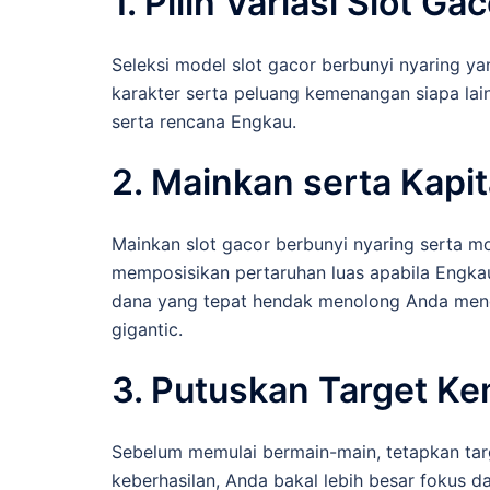
1. Pilih Variasi Slot
Seleksi model slot gacor berbunyi nyaring ya
karakter serta peluang kemenangan siapa lain
serta rencana Engkau.
2. Mainkan serta Kapit
Mainkan slot gacor berbunyi nyaring serta mo
memposisikan pertaruhan luas apabila Engkau
dana yang tepat hendak menolong Anda men
gigantic.
3. Putuskan Target K
Sebelum memulai bermain-main, tetapkan targ
keberhasilan, Anda bakal lebih besar fokus d