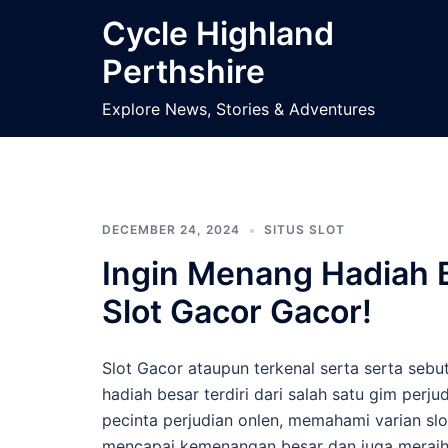
Skip
Cycle Highland
to
Perthshire
content
Explore News, Stories & Adventures
DECEMBER 24, 2024
SITUS SLOT
Ingin Menang Hadiah B
Slot Gacor Gacor!
Slot Gacor ataupun terkenal serta serta seb
hadiah besar terdiri dari salah satu gim perj
pecinta perjudian onlen, memahami varian s
mencapai kemenangan besar dan juga meraih 