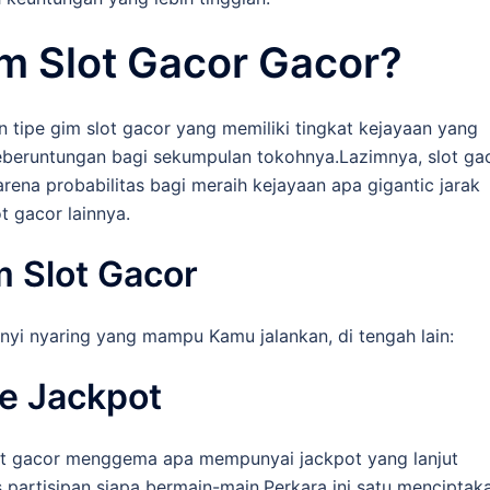
m Slot Gacor Gacor?
n tipe gim slot gacor yang memiliki tingkat kejayaan yang
beruntungan bagi sekumpulan tokohnya.Lazimnya, slot ga
na probabilitas bagi meraih kejayaan apa gigantic jarak
t gacor lainnya.
Slot Gacor
nyi nyaring yang mampu Kamu jalankan, di tengah lain:
ve Jackpot
slot gacor menggema apa mempunyai jackpot yang lanjut
s partisipan siapa bermain-main.Perkara ini satu menciptak