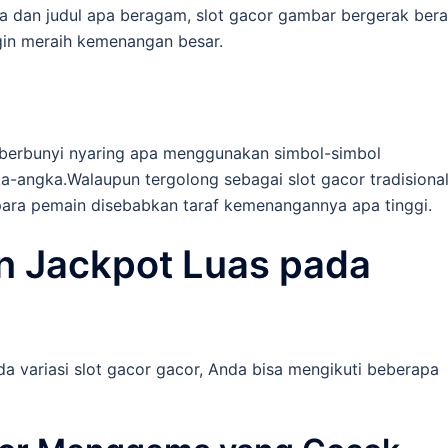
ona dan judul apa beragam, slot gacor gambar bergerak bera
ngin meraih kemenangan besar.
cor berbunyi nyaring apa menggunakan simbol-simbol
a-angka.Walaupun tergolong sebagai slot gacor tradisional
ri para pemain disebabkan taraf kemenangannya apa tinggi.
 Jackpot Luas pada
a variasi slot gacor gacor, Anda bisa mengikuti beberapa