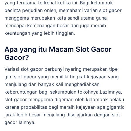
yang terutama terkenal ketika ini. Bagi kelompok
pecinta perjudian onlen, memahami varian slot gacor
menggema merupakan kata sandi utama guna
mencapai kemenangan besar dan juga meraih
keuntungan yang lebih tinggian.
Apa yang itu Macam Slot Gacor
Gacor?
Variasi slot gacor berbunyi nyaring merupakan tipe
gim slot gacor yang memiliki tingkat kejayaan yang
menjulang dan banyak kali menghadiahkan
keberuntungan bagi sekumpulan tokohnya.Lazimnya,
slot gacor menggema digemari oleh kelompok pelaku
karena probabilitas bagi meraih kejayaan apa gigantic
jarak lebih besar menjulang disejajarkan dengan slot
gacor lainnya.