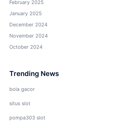
February 2025
January 2025
December 2024
November 2024
October 2024
Trending News
bola gacor
situs slot
pompa303 slot