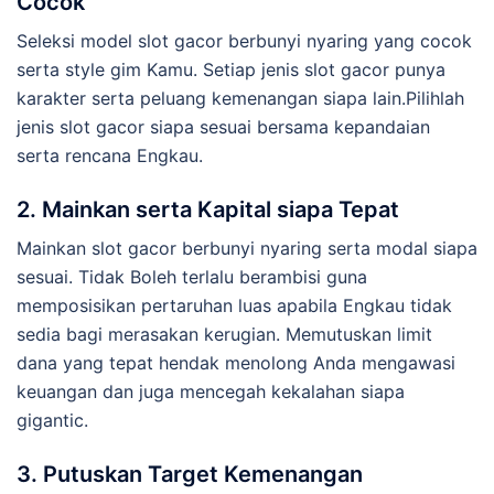
Cocok
Seleksi model slot gacor berbunyi nyaring yang cocok
serta style gim Kamu. Setiap jenis slot gacor punya
karakter serta peluang kemenangan siapa lain.Pilihlah
jenis slot gacor siapa sesuai bersama kepandaian
serta rencana Engkau.
2. Mainkan serta Kapital siapa Tepat
Mainkan slot gacor berbunyi nyaring serta modal siapa
sesuai. Tidak Boleh terlalu berambisi guna
memposisikan pertaruhan luas apabila Engkau tidak
sedia bagi merasakan kerugian. Memutuskan limit
dana yang tepat hendak menolong Anda mengawasi
keuangan dan juga mencegah kekalahan siapa
gigantic.
3. Putuskan Target Kemenangan