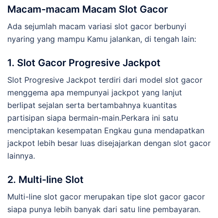
Macam-macam Macam Slot Gacor
Ada sejumlah macam variasi slot gacor berbunyi
nyaring yang mampu Kamu jalankan, di tengah lain:
1. Slot Gacor Progresive Jackpot
Slot Progresive Jackpot terdiri dari model slot gacor
menggema apa mempunyai jackpot yang lanjut
berlipat sejalan serta bertambahnya kuantitas
partisipan siapa bermain-main.Perkara ini satu
menciptakan kesempatan Engkau guna mendapatkan
jackpot lebih besar luas disejajarkan dengan slot gacor
lainnya.
2. Multi-line Slot
Multi-line slot gacor merupakan tipe slot gacor gacor
siapa punya lebih banyak dari satu line pembayaran.