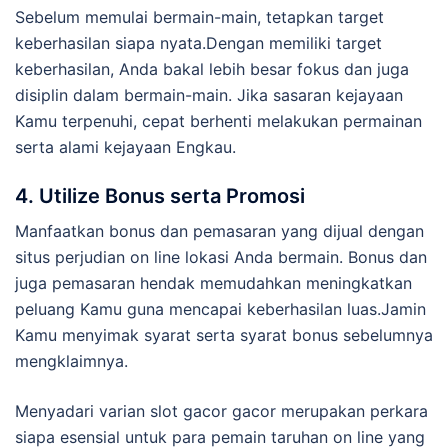
Sebelum memulai bermain-main, tetapkan target
keberhasilan siapa nyata.Dengan memiliki target
keberhasilan, Anda bakal lebih besar fokus dan juga
disiplin dalam bermain-main. Jika sasaran kejayaan
Kamu terpenuhi, cepat berhenti melakukan permainan
serta alami kejayaan Engkau.
4. Utilize Bonus serta Promosi
Manfaatkan bonus dan pemasaran yang dijual dengan
situs perjudian on line lokasi Anda bermain. Bonus dan
juga pemasaran hendak memudahkan meningkatkan
peluang Kamu guna mencapai keberhasilan luas.Jamin
Kamu menyimak syarat serta syarat bonus sebelumnya
mengklaimnya.
Menyadari varian slot gacor gacor merupakan perkara
siapa esensial untuk para pemain taruhan on line yang