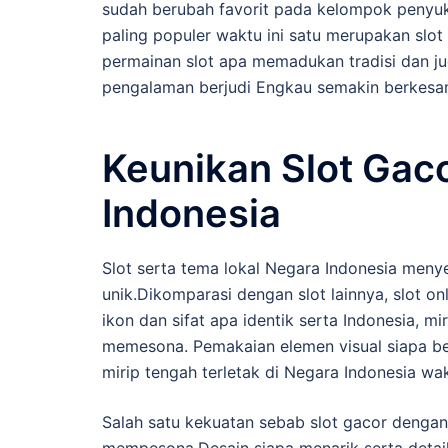
sudah berubah favorit pada kelompok penyuka j
paling populer waktu ini satu merupakan slot
permainan slot apa memadukan tradisi dan j
pengalaman berjudi Engkau semakin berkesa
Keunikan Slot Gac
Indonesia
Slot serta tema lokal Negara Indonesia men
unik.Dikomparasi dengan slot lainnya, slot o
ikon dan sifat apa identik serta Indonesia, mi
memesona. Pemakaian elemen visual siapa ber
mirip tengah terletak di Negara Indonesia wa
Salah satu kekuatan sebab slot gacor dengan 
mempesona.Desain siapa menarik serta detai