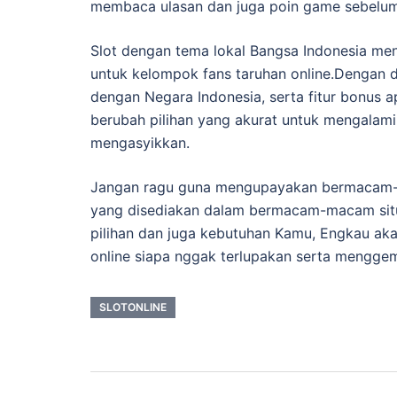
membaca ulasan dan juga poin game sebelu
Slot dengan tema lokal Bangsa Indonesia me
untuk kelompok fans taruhan online.Dengan d
dengan Negara Indonesia, serta fitur bonus 
berubah pilihan yang akurat untuk mengalam
mengasyikkan.
Jangan ragu guna mengupayakan bermacam-m
yang disediakan dalam bermacam-macam situ
pilihan dan juga kebutuhan Kamu, Engkau a
online siapa nggak terlupakan serta mengge
SLOTONLINE
Post