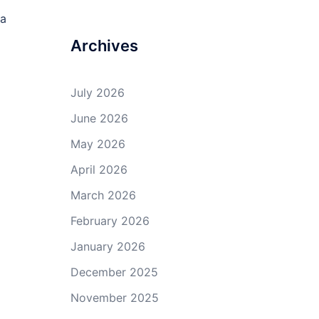
ia
Archives
July 2026
June 2026
May 2026
April 2026
March 2026
February 2026
January 2026
December 2025
November 2025