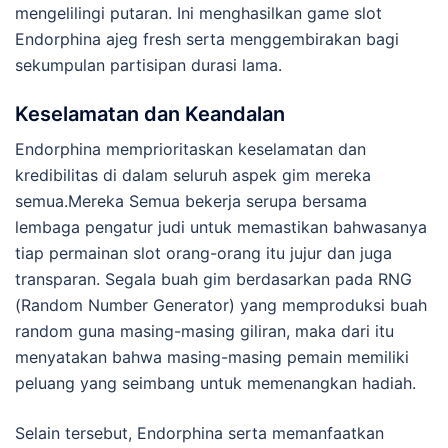
mengelilingi putaran. Ini menghasilkan game slot
Endorphina ajeg fresh serta menggembirakan bagi
sekumpulan partisipan durasi lama.
Keselamatan dan Keandalan
Endorphina memprioritaskan keselamatan dan
kredibilitas di dalam seluruh aspek gim mereka
semua.Mereka Semua bekerja serupa bersama
lembaga pengatur judi untuk memastikan bahwasanya
tiap permainan slot orang-orang itu jujur dan juga
transparan. Segala buah gim berdasarkan pada RNG
(Random Number Generator) yang memproduksi buah
random guna masing-masing giliran, maka dari itu
menyatakan bahwa masing-masing pemain memiliki
peluang yang seimbang untuk memenangkan hadiah.
Selain tersebut, Endorphina serta memanfaatkan