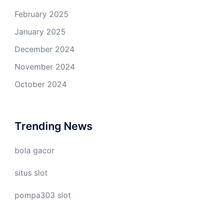
February 2025
January 2025
December 2024
November 2024
October 2024
Trending News
bola gacor
situs slot
pompa303 slot