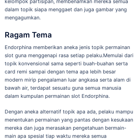
kelompok partisipan, membenamkan mereka semua
dalam topik siapa menggaet dan juga gambar yang
mengagumkan.
Ragam Tema
Endorphina memberikan aneka jenis topik permainan
slot guna menggenapi rasa setiap pelaku.Memulai dari
topik konvensional sama seperti buah-buahan serta
card remi sampai dengan tema apa lebih besar
modern mirip pengalaman luar angkasa serta alam di
bawah air, terdapat sesuatu guna semua manusia
dalam kumpulan permainan slot Endorphina.
Dengan aneka alternatif topik apa ada, pelaku mampu
menentukan permainan yang pantas dengan kesukaan
mereka dan juga merasakan pengetahuan bermain-
main apa spesial tiap waktu mereka semua