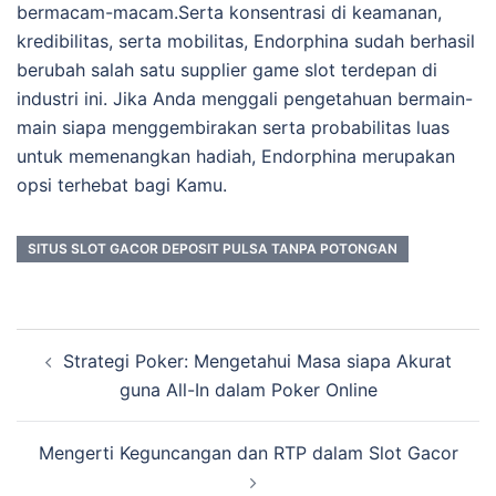
bermacam-macam.Serta konsentrasi di keamanan,
kredibilitas, serta mobilitas, Endorphina sudah berhasil
berubah salah satu supplier game slot terdepan di
industri ini. Jika Anda menggali pengetahuan bermain-
main siapa menggembirakan serta probabilitas luas
untuk memenangkan hadiah, Endorphina merupakan
opsi terhebat bagi Kamu.
SITUS SLOT GACOR DEPOSIT PULSA TANPA POTONGAN
Post
Strategi Poker: Mengetahui Masa siapa Akurat
navigation
guna All-In dalam Poker Online
Mengerti Keguncangan dan RTP dalam Slot Gacor