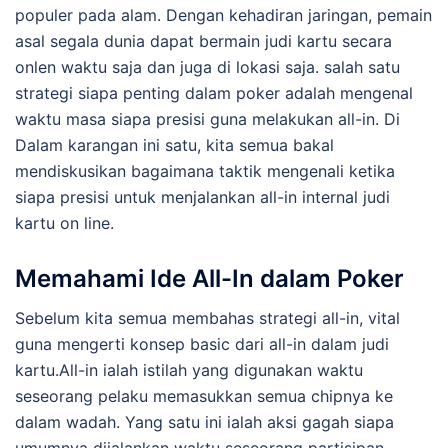
populer pada alam. Dengan kehadiran jaringan, pemain
asal segala dunia dapat bermain judi kartu secara
onlen waktu saja dan juga di lokasi saja. salah satu
strategi siapa penting dalam poker adalah mengenal
waktu masa siapa presisi guna melakukan all-in. Di
Dalam karangan ini satu, kita semua bakal
mendiskusikan bagaimana taktik mengenali ketika
siapa presisi untuk menjalankan all-in internal judi
kartu on line.
Memahami Ide All-In dalam Poker
Sebelum kita semua membahas strategi all-in, vital
guna mengerti konsep basic dari all-in dalam judi
kartu.All-in ialah istilah yang digunakan waktu
seseorang pelaku memasukkan semua chipnya ke
dalam wadah. Yang satu ini ialah aksi gagah siapa
umumnya dijalankan waktu seseorang partisipan