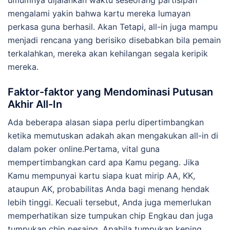
mengalami yakin bahwa kartu mereka lumayan
perkasa guna berhasil. Akan Tetapi, all-in juga mampu
menjadi rencana yang berisiko disebabkan bila pemain
terkalahkan, mereka akan kehilangan segala keripik
mereka.
Faktor-faktor yang Mendominasi Putusan
Akhir All-In
Ada beberapa alasan siapa perlu dipertimbangkan
ketika memutuskan adakah akan mengakukan all-in di
dalam poker online.Pertama, vital guna
mempertimbangkan card apa Kamu pegang. Jika
Kamu mempunyai kartu siapa kuat mirip AA, KK,
ataupun AK, probabilitas Anda bagi menang hendak
lebih tinggi. Kecuali tersebut, Anda juga memerlukan
memperhatikan size tumpukan chip Engkau dan juga
tumpukan chip pesaing. Apabila tumpukan keping