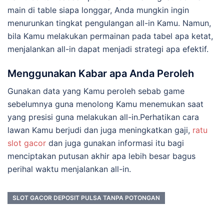
main di table siapa longgar, Anda mungkin ingin
menurunkan tingkat pengulangan all-in Kamu. Namun,
bila Kamu melakukan permainan pada tabel apa ketat,
menjalankan all-in dapat menjadi strategi apa efektif.
Menggunakan Kabar apa Anda Peroleh
Gunakan data yang Kamu peroleh sebab game
sebelumnya guna menolong Kamu menemukan saat
yang presisi guna melakukan all-in.Perhatikan cara
lawan Kamu berjudi dan juga meningkatkan gaji,
ratu
slot gacor
dan juga gunakan informasi itu bagi
menciptakan putusan akhir apa lebih besar bagus
perihal waktu menjalankan all-in.
SLOT GACOR DEPOSIT PULSA TANPA POTONGAN