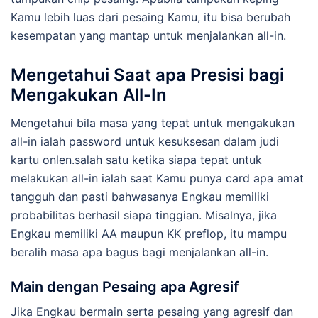
Kamu lebih luas dari pesaing Kamu, itu bisa berubah
kesempatan yang mantap untuk menjalankan all-in.
Mengetahui Saat apa Presisi bagi
Mengakukan All-In
Mengetahui bila masa yang tepat untuk mengakukan
all-in ialah password untuk kesuksesan dalam judi
kartu onlen.salah satu ketika siapa tepat untuk
melakukan all-in ialah saat Kamu punya card apa amat
tangguh dan pasti bahwasanya Engkau memiliki
probabilitas berhasil siapa tinggian. Misalnya, jika
Engkau memiliki AA maupun KK preflop, itu mampu
beralih masa apa bagus bagi menjalankan all-in.
Main dengan Pesaing apa Agresif
Jika Engkau bermain serta pesaing yang agresif dan