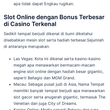
apa tidak dapat Engkau rugikan.
Slot Online dengan Bonus Terbesar
di Casino Terkenal
Sedikit tempat berjudi dikenal di bumi diketahui
disebabkan mesin slot serta hadiah terbesar.Sejumlah
di antaranya merupakan:
Las Vegas: Kota ini dikenal serta kasino-kasino
megah apa menawarkan bermacam-macam
engine slot online dengan hadiah besar gigantic,
seperti Bellagio dan MGM Grand.
Macau: Sebagai pusat judi di Asia, Nama Tempat
memiliki banyak tempat berjudi apa menawarkan
slot gacor serta anugerah gigantic, termasuk The
Venetian dan juga City of Dreams.
Kasino Online: Media seperti Betway dan juga