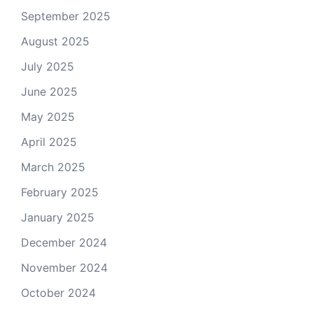
September 2025
August 2025
July 2025
June 2025
May 2025
April 2025
March 2025
February 2025
January 2025
December 2024
November 2024
October 2024