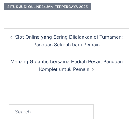
SITUS JUDI ONLINE24JAM TERPERCAYA 2025
Post
Slot Online yang Sering Dijalankan di Turnamen:
navigation
Panduan Seluruh bagi Pemain
Menang Gigantic bersama Hadiah Besar: Panduan
Komplet untuk Pemain
Search
for: