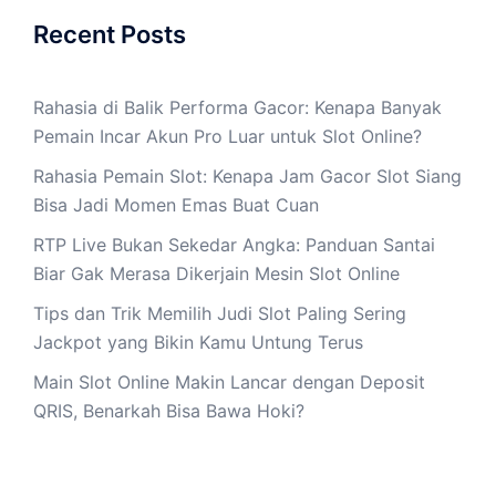
Recent Posts
Rahasia di Balik Performa Gacor: Kenapa Banyak
Pemain Incar Akun Pro Luar untuk Slot Online?
Rahasia Pemain Slot: Kenapa Jam Gacor Slot Siang
Bisa Jadi Momen Emas Buat Cuan
RTP Live Bukan Sekedar Angka: Panduan Santai
Biar Gak Merasa Dikerjain Mesin Slot Online
Tips dan Trik Memilih Judi Slot Paling Sering
Jackpot yang Bikin Kamu Untung Terus
Main Slot Online Makin Lancar dengan Deposit
QRIS, Benarkah Bisa Bawa Hoki?