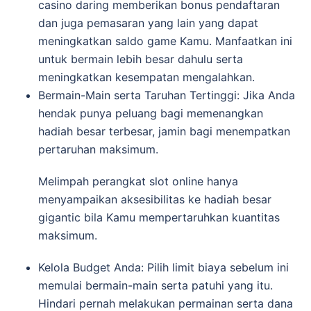
casino daring memberikan bonus pendaftaran
dan juga pemasaran yang lain yang dapat
meningkatkan saldo game Kamu. Manfaatkan ini
untuk bermain lebih besar dahulu serta
meningkatkan kesempatan mengalahkan.
Bermain-Main serta Taruhan Tertinggi: Jika Anda
hendak punya peluang bagi memenangkan
hadiah besar terbesar, jamin bagi menempatkan
pertaruhan maksimum.
Melimpah perangkat slot online hanya
menyampaikan aksesibilitas ke hadiah besar
gigantic bila Kamu mempertaruhkan kuantitas
maksimum.
Kelola Budget Anda: Pilih limit biaya sebelum ini
memulai bermain-main serta patuhi yang itu.
Hindari pernah melakukan permainan serta dana