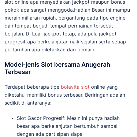
slot online apa menyediakan jackpot maupun bonus
pokok apa sangat menggoda.Hadiah Besar ini mampu
meraih miliaran rupiah, bergantung pada tipe engine
dan tempat berjudi tempat permainan tersebut
berjalan. Di Luar jackpot tetap, ada pula jackpot
progresif apa berkelanjutan naik sejalan serta setiap
pertaruhan apa diletakkan dari pemain.
Model-jenis Slot bersama Anugerah
Terbesar
Terdapat beberapa tipe
bolavita slot
online yang
diketahui memiliki bonus terbesar. Beriringan adalah
sedikit di antaranya:
Slot Gacor Progresif: Mesin ini punya hadiah
besar apa berkelanjutan bertumbuh sampai
dengan ada partisipan siapa