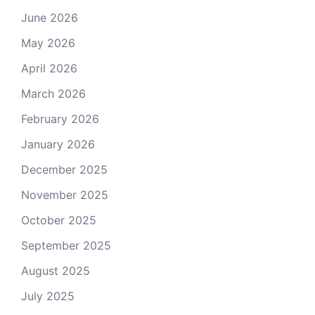
June 2026
May 2026
April 2026
March 2026
February 2026
January 2026
December 2025
November 2025
October 2025
September 2025
August 2025
July 2025