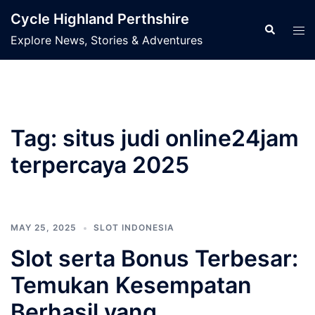
Skip
Cycle Highland Perthshire
to
Search
Tog
Explore News, Stories & Adventures
content
men
Tag:
situs judi online24jam
terpercaya 2025
MAY 25, 2025
SLOT INDONESIA
Slot serta Bonus Terbesar:
Temukan Kesempatan
Berhasil yang