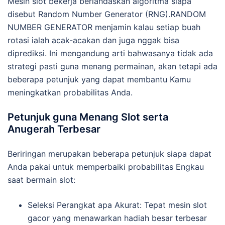
Mesin slot bekerja berlandaskan algoritma siapa
disebut Random Number Generator (RNG).RANDOM
NUMBER GENERATOR menjamin kalau setiap buah
rotasi ialah acak-acakan dan juga nggak bisa
diprediksi. Ini mengandung arti bahwasanya tidak ada
strategi pasti guna menang permainan, akan tetapi ada
beberapa petunjuk yang dapat membantu Kamu
meningkatkan probabilitas Anda.
Petunjuk guna Menang Slot serta
Anugerah Terbesar
Beriringan merupakan beberapa petunjuk siapa dapat
Anda pakai untuk memperbaiki probabilitas Engkau
saat bermain slot:
Seleksi Perangkat apa Akurat: Tepat mesin slot
gacor yang menawarkan hadiah besar terbesar