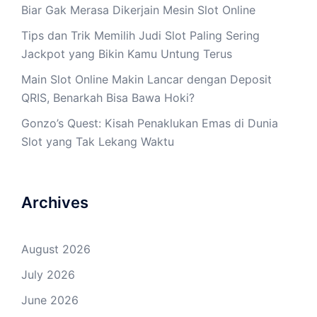
Biar Gak Merasa Dikerjain Mesin Slot Online
Tips dan Trik Memilih Judi Slot Paling Sering
Jackpot yang Bikin Kamu Untung Terus
Main Slot Online Makin Lancar dengan Deposit
QRIS, Benarkah Bisa Bawa Hoki?
Gonzo’s Quest: Kisah Penaklukan Emas di Dunia
Slot yang Tak Lekang Waktu
Archives
August 2026
July 2026
June 2026