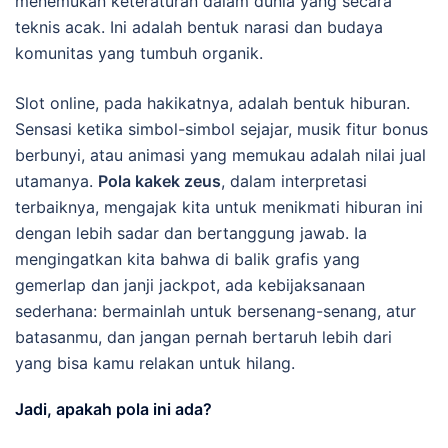
menemukan keteraturan dalam dunia yang secara
teknis acak. Ini adalah bentuk narasi dan budaya
komunitas yang tumbuh organik.
Slot online, pada hakikatnya, adalah bentuk hiburan.
Sensasi ketika simbol-simbol sejajar, musik fitur bonus
berbunyi, atau animasi yang memukau adalah nilai jual
utamanya.
Pola kakek zeus
, dalam interpretasi
terbaiknya, mengajak kita untuk menikmati hiburan ini
dengan lebih sadar dan bertanggung jawab. Ia
mengingatkan kita bahwa di balik grafis yang
gemerlap dan janji jackpot, ada kebijaksanaan
sederhana: bermainlah untuk bersenang-senang, atur
batasanmu, dan jangan pernah bertaruh lebih dari
yang bisa kamu relakan untuk hilang.
Jadi, apakah pola ini ada?