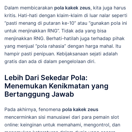
Dalam membicarakan
pola kakek zeus
, kita juga harus
kritis. Hati-hati dengan klaim-klaim di luar nalar seperti
“pasti menang di putaran ke-10” atau “gunakan pola ini
untuk menjinakkan RNG”. Tidak ada yang bisa
menjinakkan RNG. Berhati-hatilah juga terhadap pihak
yang menjual “pola rahasia” dengan harga mahal. Itu
hampir pasti penipuan. Kebijaksanaan sejati adalah
gratis dan ada di dalam pengelolaan diri.
Lebih Dari Sekedar Pola:
Menemukan Kenikmatan yang
Bertanggung Jawab
Pada akhirnya, fenomena
pola kakek zeus
mencerminkan sisi manusiawi dari para pemain slot
online: keinginan untuk memahami, mengontrol, dan