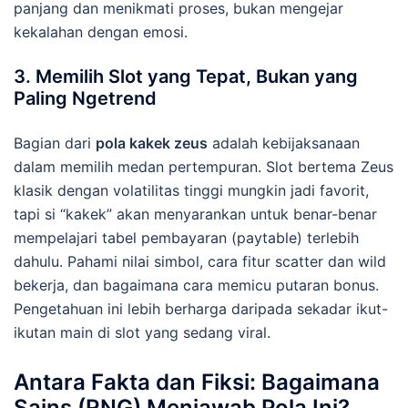
panjang dan menikmati proses, bukan mengejar
kekalahan dengan emosi.
3. Memilih Slot yang Tepat, Bukan yang
Paling Ngetrend
Bagian dari
pola kakek zeus
adalah kebijaksanaan
dalam memilih medan pertempuran. Slot bertema Zeus
klasik dengan volatilitas tinggi mungkin jadi favorit,
tapi si “kakek” akan menyarankan untuk benar-benar
mempelajari tabel pembayaran (paytable) terlebih
dahulu. Pahami nilai simbol, cara fitur scatter dan wild
bekerja, dan bagaimana cara memicu putaran bonus.
Pengetahuan ini lebih berharga daripada sekadar ikut-
ikutan main di slot yang sedang viral.
Antara Fakta dan Fiksi: Bagaimana
Sains (RNG) Menjawab Pola Ini?