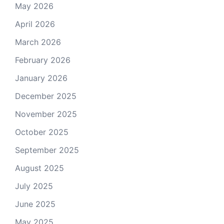
May 2026
April 2026
March 2026
February 2026
January 2026
December 2025
November 2025
October 2025
September 2025
August 2025
July 2025
June 2025
May 2025