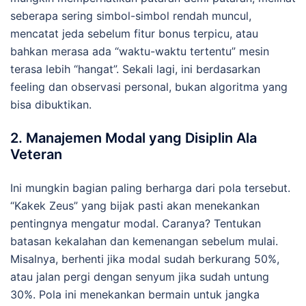
seberapa sering simbol-simbol rendah muncul,
mencatat jeda sebelum fitur bonus terpicu, atau
bahkan merasa ada “waktu-waktu tertentu” mesin
terasa lebih “hangat”. Sekali lagi, ini berdasarkan
feeling dan observasi personal, bukan algoritma yang
bisa dibuktikan.
2. Manajemen Modal yang Disiplin Ala
Veteran
Ini mungkin bagian paling berharga dari pola tersebut.
“Kakek Zeus” yang bijak pasti akan menekankan
pentingnya mengatur modal. Caranya? Tentukan
batasan kekalahan dan kemenangan sebelum mulai.
Misalnya, berhenti jika modal sudah berkurang 50%,
atau jalan pergi dengan senyum jika sudah untung
30%. Pola ini menekankan bermain untuk jangka