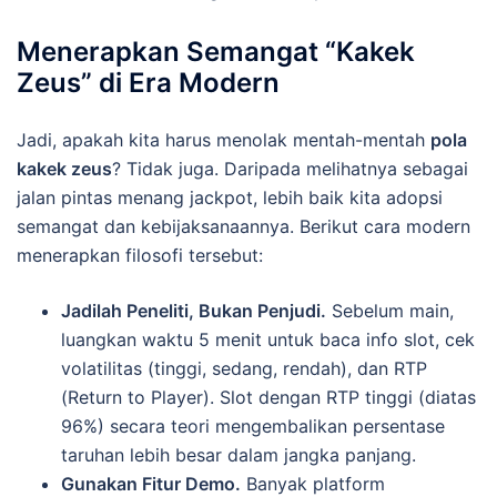
Menerapkan Semangat “Kakek
Zeus” di Era Modern
Jadi, apakah kita harus menolak mentah-mentah
pola
kakek zeus
? Tidak juga. Daripada melihatnya sebagai
jalan pintas menang jackpot, lebih baik kita adopsi
semangat dan kebijaksanaannya. Berikut cara modern
menerapkan filosofi tersebut:
Jadilah Peneliti, Bukan Penjudi.
Sebelum main,
luangkan waktu 5 menit untuk baca info slot, cek
volatilitas (tinggi, sedang, rendah), dan RTP
(Return to Player). Slot dengan RTP tinggi (diatas
96%) secara teori mengembalikan persentase
taruhan lebih besar dalam jangka panjang.
Gunakan Fitur Demo.
Banyak platform