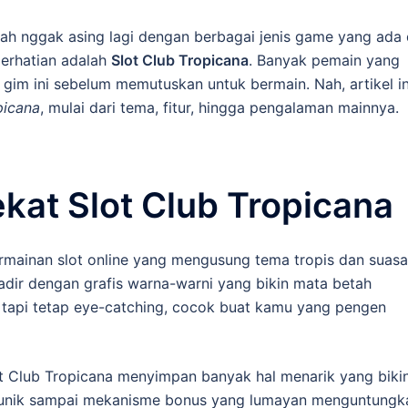
dah nggak asing lagi dengan berbagai jenis game yang ada 
perhatian adalah
Slot Club Tropicana
. Banyak pemain yang
 gim ini sebelum memutuskan untuk bermain. Nah, artikel in
picana
, mulai dari tema, fitur, hingga pengalaman mainnya.
kat Slot Club Tropicana
rmainan slot online yang mengusung tema tropis dan suas
adir dengan grafis warna-warni yang bikin mata betah
i tapi tetap eye-catching, cocok buat kamu yang pengen
lot Club Tropicana menyimpan banyak hal menarik yang biki
l unik sampai mekanisme bonus yang lumayan menguntungk