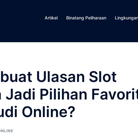
Artikel
Binatang Peliharaan
Lingkunga
uat Ulasan Slot
Jadi Pilihan Favori
udi Online?
ONLINE