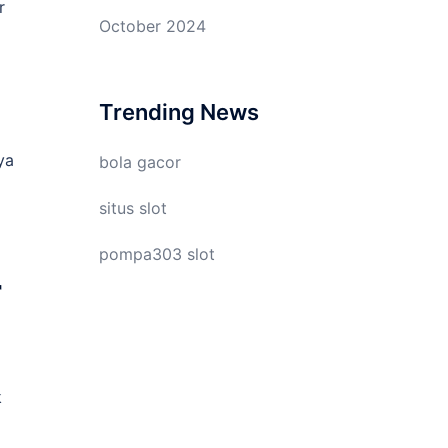
r
October 2024
Trending News
ya
bola gacor
situs slot
pompa303 slot
r
k