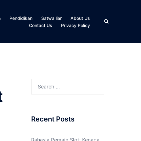
n
Pendidikan
Satwa liar
About Us
Search
Contact Us
Privacy Policy
Search
t
for:
Recent Posts
Rahasia Pemain Slot: Kenapa