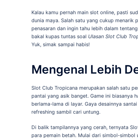
Kalau kamu pernah main slot online, pasti su
dunia maya. Salah satu yang cukup menarik 
penasaran dan ingin tahu lebih dalam tentang
bakal kupas tuntas soal
Ulasan Slot Club Tro
Yuk, simak sampai habis!
Mengenal Lebih De
Slot Club Tropicana merupakan salah satu pe
pantai yang asik banget. Game ini biasanya h
berlama-lama di layar. Gaya desainnya santa
refreshing sambil cari untung.
Di balik tampilannya yang cerah, ternyata S
para pemain betah. Mulai dari simbol-simbo