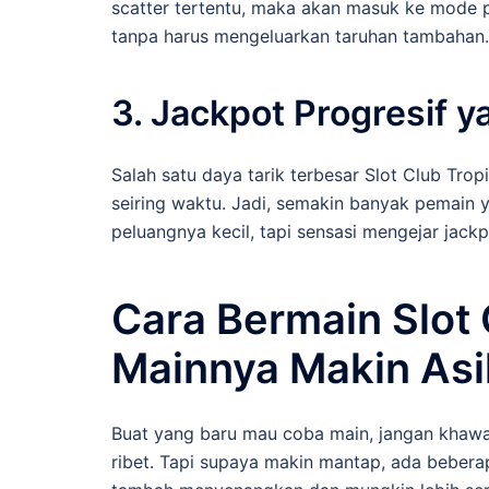
scatter tertentu, maka akan masuk ke mode 
tanpa harus mengeluarkan taruhan tambahan. 
3. Jackpot Progresif 
Salah satu daya tarik terbesar Slot Club Tro
seiring waktu. Jadi, semakin banyak pemain 
peluangnya kecil, tapi sensasi mengejar jackpo
Cara Bermain Slot 
Mainnya Makin Asi
Buat yang baru mau coba main, jangan khawat
ribet. Tapi supaya makin mantap, ada beber