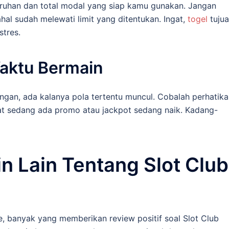
aruhan dan total modal yang siap kamu gunakan. Jangan
al sudah melewati limit yang ditentukan. Ingat,
togel
tuju
stres.
Waktu Bermain
gan, ada kalanya pola tertentu muncul. Cobalah perhatika
at sedang ada promo atau jackpot sedang naik. Kadang-
 Lain Tentang Slot Club
e, banyak yang memberikan review positif soal Slot Club