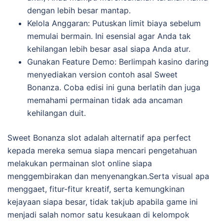
dengan lebih besar mantap.
Kelola Anggaran: Putuskan limit biaya sebelum
memulai bermain. Ini esensial agar Anda tak
kehilangan lebih besar asal siapa Anda atur.
Gunakan Feature Demo: Berlimpah kasino daring
menyediakan version contoh asal Sweet
Bonanza. Coba edisi ini guna berlatih dan juga
memahami permainan tidak ada ancaman
kehilangan duit.
Sweet Bonanza slot adalah alternatif apa perfect
kepada mereka semua siapa mencari pengetahuan
melakukan permainan slot online siapa
menggembirakan dan menyenangkan.Serta visual apa
menggaet, fitur-fitur kreatif, serta kemungkinan
kejayaan siapa besar, tidak takjub apabila game ini
menjadi salah nomor satu kesukaan di kelompok