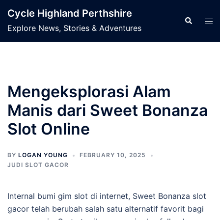
Skip
Cycle Highland Perthshire
to
Search
Tog
Explore News, Stories & Adventures
content
men
Mengeksplorasi Alam
Manis dari Sweet Bonanza
Slot Online
BY
LOGAN YOUNG
FEBRUARY 10, 2025
JUDI SLOT GACOR
Internal bumi gim slot di internet, Sweet Bonanza slot
gacor telah berubah salah satu alternatif favorit bagi