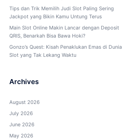
Tips dan Trik Memilih Judi Slot Paling Sering
Jackpot yang Bikin Kamu Untung Terus
Main Slot Online Makin Lancar dengan Deposit
QRIS, Benarkah Bisa Bawa Hoki?
Gonzo’s Quest: Kisah Penaklukan Emas di Dunia
Slot yang Tak Lekang Waktu
Archives
August 2026
July 2026
June 2026
May 2026