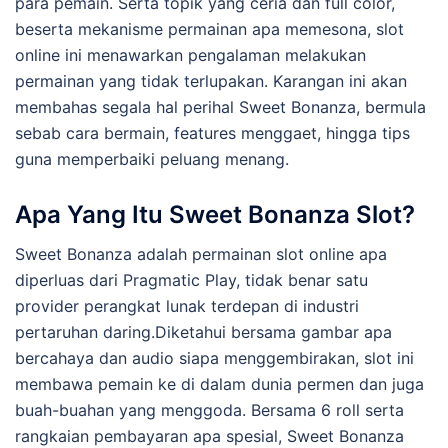
para pemain. Serta topik yang ceria dan full color,
beserta mekanisme permainan apa memesona, slot
online ini menawarkan pengalaman melakukan
permainan yang tidak terlupakan. Karangan ini akan
membahas segala hal perihal Sweet Bonanza, bermula
sebab cara bermain, features menggaet, hingga tips
guna memperbaiki peluang menang.
Apa Yang Itu Sweet Bonanza Slot?
Sweet Bonanza adalah permainan slot online apa
diperluas dari Pragmatic Play, tidak benar satu
provider perangkat lunak terdepan di industri
pertaruhan daring.Diketahui bersama gambar apa
bercahaya dan audio siapa menggembirakan, slot ini
membawa pemain ke di dalam dunia permen dan juga
buah-buahan yang menggoda. Bersama 6 roll serta
rangkaian pembayaran apa spesial, Sweet Bonanza