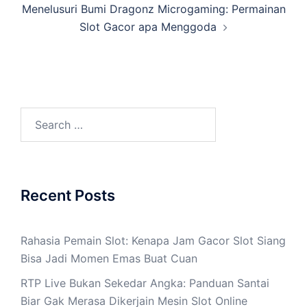
Menelusuri Bumi Dragonz Microgaming: Permainan
Slot Gacor apa Menggoda
Search
for:
Recent Posts
Rahasia Pemain Slot: Kenapa Jam Gacor Slot Siang
Bisa Jadi Momen Emas Buat Cuan
RTP Live Bukan Sekedar Angka: Panduan Santai
Biar Gak Merasa Dikerjain Mesin Slot Online