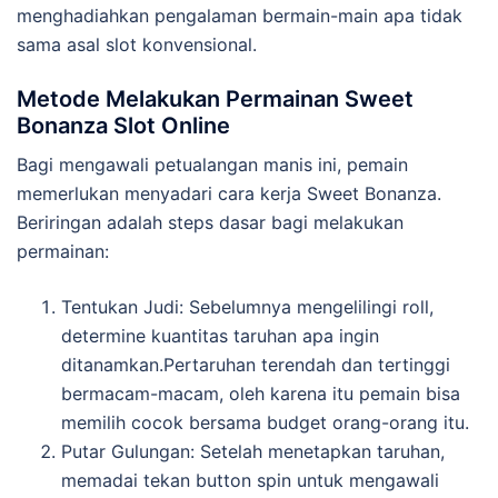
menghadiahkan pengalaman bermain-main apa tidak
sama asal slot konvensional.
Metode Melakukan Permainan Sweet
Bonanza Slot Online
Bagi mengawali petualangan manis ini, pemain
memerlukan menyadari cara kerja Sweet Bonanza.
Beriringan adalah steps dasar bagi melakukan
permainan:
Tentukan Judi: Sebelumnya mengelilingi roll,
determine kuantitas taruhan apa ingin
ditanamkan.Pertaruhan terendah dan tertinggi
bermacam-macam, oleh karena itu pemain bisa
memilih cocok bersama budget orang-orang itu.
Putar Gulungan: Setelah menetapkan taruhan,
memadai tekan button spin untuk mengawali