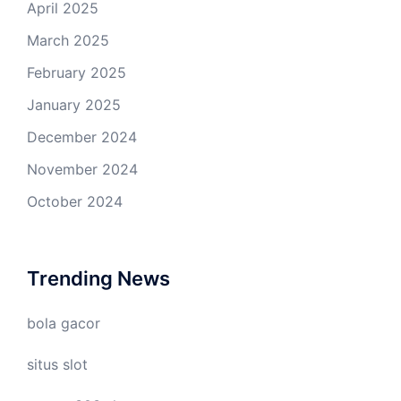
April 2025
March 2025
February 2025
January 2025
December 2024
November 2024
October 2024
Trending News
bola gacor
situs slot