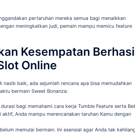
menggandakan pertaruhan mereka semua bagi menaikkan
engan meningkatkan judi, pemain mampu memicu feature
kan Kesempatan Berhasi
lot Online
i nasib baik, ada sejumlah rencana apa bisa memudahkan
aktu bermain Sweet Bonanza:
 durasi bagi memahami cara kerja Tumble Feature serta Be
ini aktif, Anda mampu merencanakan taruhan Kamu dengan
ebelum memulai bermain. Ini esensial agar Anda tak kehilan