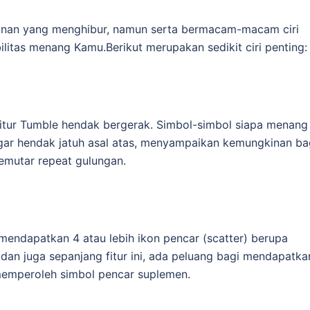
nan yang menghibur, namun serta bermacam-macam ciri
as menang Kamu.Berikut merupakan sedikit ciri penting:
itur Tumble hendak bergerak. Simbol-simbol siapa menang
egar hendak jatuh asal atas, menyampaikan kemungkinan ba
emutar repeat gulungan.
u mendapatkan 4 atau lebih ikon pencar (scatter) berupa
, dan juga sepanjang fitur ini, ada peluang bagi mendapatka
memperoleh simbol pencar suplemen.