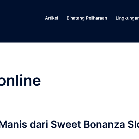
Artikel
Binatang Peliharaan
Lingkunga
online
Manis dari Sweet Bonanza Sl