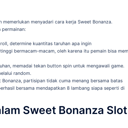
in memerlukan menyadari cara kerja Sweet Bonanza.
n permainan:
oll, determine kuantitas taruhan apa ingin
rtinggi bermacam-macam, oleh karena itu pemain bisa memi
ruhan, memadai tekan button spin untuk mengawali game.
elalui random.
 Bonanza, partisipan tidak cuma menang bersama batas
berhasil bersama mendapatkan 8 lambang siapa seperti di
lam Sweet Bonanza Slot