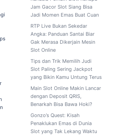
Jam Gacor Slot Siang Bisa
agi
Jadi Momen Emas Buat Cuan
RTP Live Bukan Sekedar
Angka: Panduan Santai Biar
ips
Gak Merasa Dikerjain Mesin
Slot Online
Tips dan Trik Memilih Judi
Slot Paling Sering Jackpot
yang Bikin Kamu Untung Terus
r
Main Slot Online Makin Lancar
dengan Deposit QRIS,
n
Benarkah Bisa Bawa Hoki?
an
Gonzo’s Quest: Kisah
Penaklukan Emas di Dunia
Slot yang Tak Lekang Waktu