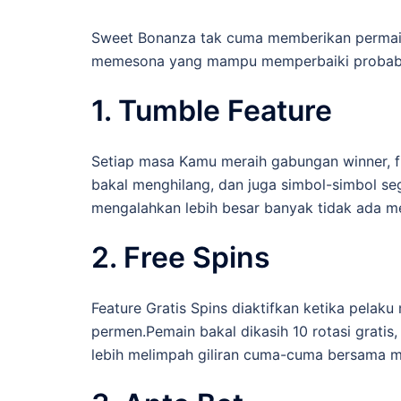
Sweet Bonanza tak cuma memberikan permai
memesona yang mampu memperbaiki probabilit
1. Tumble Feature
Setiap masa Kamu meraih gabungan winner, f
bakal menghilang, dan juga simbol-simbol s
mengalahkan lebih besar banyak tidak ada m
2. Free Spins
Feature Gratis Spins diaktifkan ketika pelak
permen.Pemain bakal dikasih 10 rotasi gratis
lebih melimpah giliran cuma-cuma bersama 