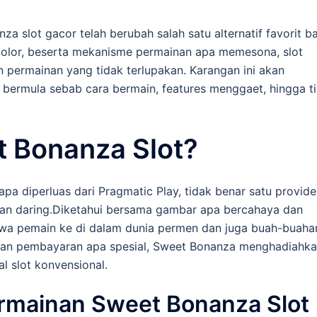
nza slot gacor telah berubah salah satu alternatif favorit b
l color, beserta mekanisme permainan apa memesona, slot
permainan yang tidak terlupakan. Karangan ini akan
bermula sebab cara bermain, features menggaet, hingga t
t Bonanza Slot?
pa diperluas dari Pragmatic Play, tidak benar satu provide
uhan daring.Diketahui bersama gambar apa bercahaya dan
awa pemain ke di dalam dunia permen dan juga buah-buaha
aian pembayaran apa spesial, Sweet Bonanza menghadiahk
 slot konvensional.
rmainan Sweet Bonanza Slot