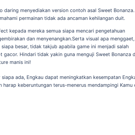
o daring menyediakan version contoh asal Sweet Bonanza.
memahami permainan tidak ada ancaman kehilangan duit.
erfect kepada mereka semua siapa mencari pengetahuan
ggembirakan dan menyenangkan.Serta visual apa menggaet,
n siapa besar, tidak takjub apabila game ini menjadi salah
t gacor. Hindari tidak yakin guna menguji Sweet Bonanza 
re manis ini!
tur siapa ada, Engkau dapat meningkatkan kesempatan Engk
an harap keberuntungan terus-menerus mendampingi Kamu 