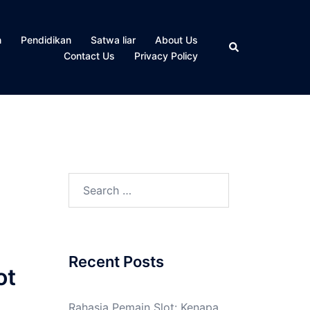
n
Pendidikan
Satwa liar
About Us
Search
Contact Us
Privacy Policy
Search
for:
Recent Posts
ot
Rahasia Pemain Slot: Kenapa