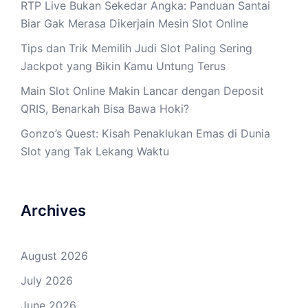
RTP Live Bukan Sekedar Angka: Panduan Santai
Biar Gak Merasa Dikerjain Mesin Slot Online
Tips dan Trik Memilih Judi Slot Paling Sering
Jackpot yang Bikin Kamu Untung Terus
Main Slot Online Makin Lancar dengan Deposit
QRIS, Benarkah Bisa Bawa Hoki?
Gonzo’s Quest: Kisah Penaklukan Emas di Dunia
Slot yang Tak Lekang Waktu
Archives
August 2026
July 2026
June 2026