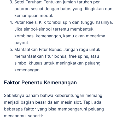
Setel Taruhan: Tentukan jumlah taruhan per
putaran sesuai dengan batas yang diinginkan dan
kemampuan modal.
Putar Reels: Klik tombol spin dan tunggu hasilnya.
Jika simbol-simbol tertentu membentuk
kombinasi kemenangan, kamu akan menerima
payout.
Manfaatkan Fitur Bonus: Jangan ragu untuk
memanfaatkan fitur bonus, free spins, atau
simbol khusus untuk meningkatkan peluang
kemenangan.
Faktor Penentu Kemenangan
Sebaiknya paham bahwa keberuntungan memang
menjadi bagian besar dalam mesin slot. Tapi, ada
beberapa faktor yang bisa mempengaruhi peluang
menangmu, seperti: