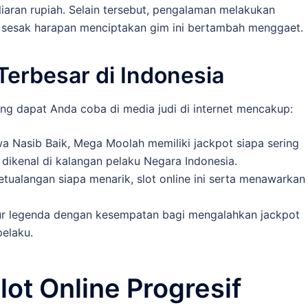
iaran rupiah. Selain tersebut, pengalaman melakukan
sesak harapan menciptakan gim ini bertambah menggaet.
Terbesar di Indonesia
ang dapat Anda coba di media judi di internet mencakup:
 Nasib Baik, Mega Moolah memiliki jackpot siapa sering
dikenal di kalangan pelaku Negara Indonesia.
ualangan siapa menarik, slot online ini serta menawarkan
sur legenda dengan kesempatan bagi mengalahkan jackpot
pelaku.
Slot Online Progresif