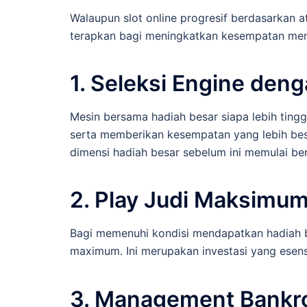
Walaupun slot online progresif berdasarkan 
terapkan bagi meningkatkan kesempatan me
1. Seleksi Engine den
Mesin bersama hadiah besar siapa lebih ting
serta memberikan kesempatan yang lebih be
dimensi hadiah besar sebelum ini memulai be
2. Play Judi Maksimu
Bagi memenuhi kondisi mendapatkan hadiah 
maximum. Ini merupakan investasi yang esen
3. Management Bankrol