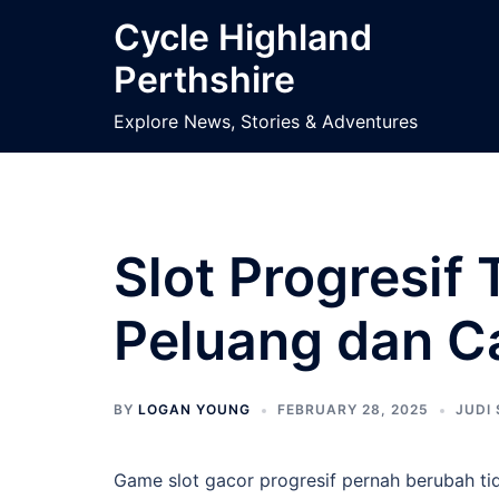
Skip
Cycle Highland
to
Perthshire
content
Explore News, Stories & Adventures
Slot Progresif
Peluang dan C
BY
LOGAN YOUNG
FEBRUARY 28, 2025
JUDI
Game slot gacor progresif pernah berubah tid