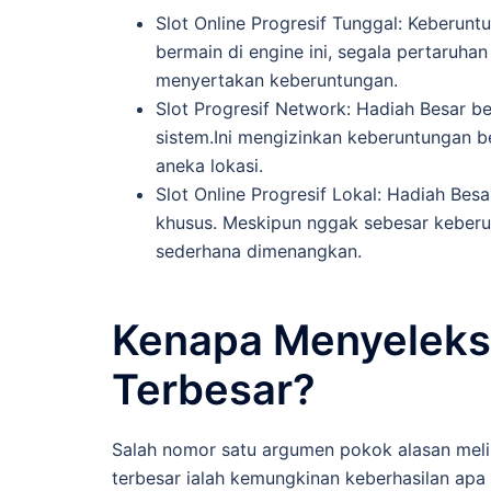
Slot Online Progresif Tunggal: Keberun
bermain di engine ini, segala pertaruh
menyertakan keberuntungan.
Slot Progresif Network: Hadiah Besar 
sistem.Ini mengizinkan keberuntungan be
aneka lokasi.
Slot Online Progresif Lokal: Hadiah Besa
khusus. Meskipun nggak sebesar keberunt
sederhana dimenangkan.
Kenapa Menyeleksi 
Terbesar?
Salah nomor satu argumen pokok alasan me
terbesar ialah kemungkinan keberhasilan ap