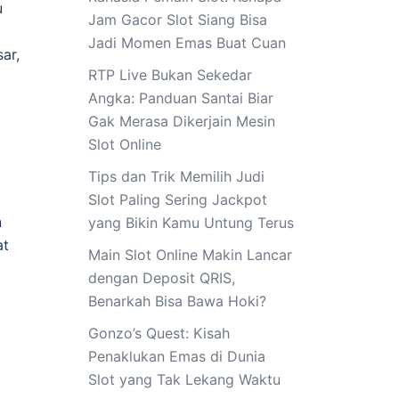
u
Jam Gacor Slot Siang Bisa
Jadi Momen Emas Buat Cuan
ar,
RTP Live Bukan Sekedar
Angka: Panduan Santai Biar
Gak Merasa Dikerjain Mesin
Slot Online
Tips dan Trik Memilih Judi
Slot Paling Sering Jackpot
n
yang Bikin Kamu Untung Terus
at
Main Slot Online Makin Lancar
dengan Deposit QRIS,
Benarkah Bisa Bawa Hoki?
Gonzo’s Quest: Kisah
Penaklukan Emas di Dunia
Slot yang Tak Lekang Waktu