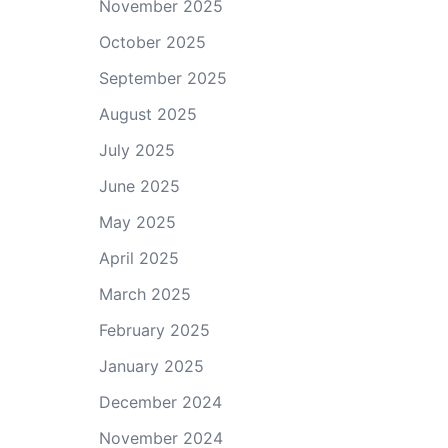
November 2025
October 2025
September 2025
August 2025
July 2025
June 2025
May 2025
April 2025
March 2025
February 2025
January 2025
December 2024
November 2024