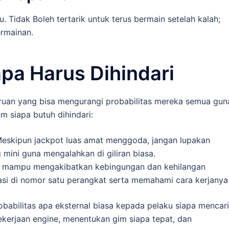
. Tidak Boleh tertarik untuk terus bermain setelah kalah;
ermainan.
a Harus Dihindari
iruan yang bisa mengurangi probabilitas mereka semua gun
m siapa butuh dihindari:
 Meskipun jackpot luas amat menggoda, jangan lupakan
mini guna mengalahkan di giliran biasa.
ni mampu mengakibatkan kebingungan dan kehilangan
asi di nomor satu perangkat serta memahami cara kerjanya
babilitas apa eksternal biasa kepada pelaku siapa mencari
erjaan engine, menentukan gim siapa tepat, dan