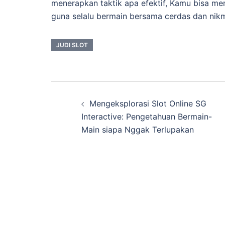
menerapkan taktik apa efektif, Kamu bisa m
guna selalu bermain bersama cerdas dan nikm
JUDI SLOT
Post
Mengeksplorasi Slot Online SG
navigation
Interactive: Pengetahuan Bermain-
Main siapa Nggak Terlupakan