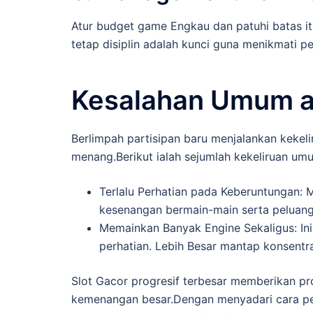
Atur budget game Engkau dan patuhi batas itu
tetap disiplin adalah kunci guna menikmati p
Kesalahan Umum ap
Berlimpah partisipan baru menjalankan kekel
menang.Berikut ialah sejumlah kekeliruan umu
Terlalu Perhatian pada Keberuntungan:
kesenangan bermain-main serta peluang 
Memainkan Banyak Engine Sekaligus: I
perhatian. Lebih Besar mantap konsentr
Slot Gacor progresif terbesar memberikan pro
kemenangan besar.Dengan menyadari cara pek