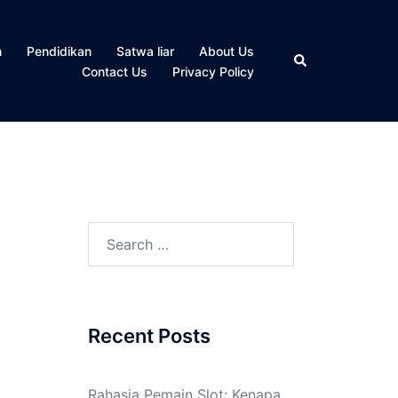
n
Pendidikan
Satwa liar
About Us
Search
Contact Us
Privacy Policy
Search
for:
Recent Posts
Rahasia Pemain Slot: Kenapa