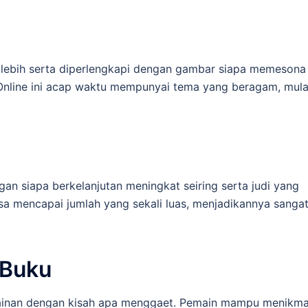
 lebih serta diperlengkapi dengan gambar siapa memesona
Online ini acap waktu mempunyai tema yang beragam, mula
an siapa berkelanjutan meningkat seiring serta judi yang
sa mencapai jumlah yang sekali luas, menjadikannya sanga
 Buku
inan dengan kisah apa menggaet. Pemain mampu menikma