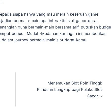
u.
 kepada siapa hanya yang mau meraih keseruan game
jadian bermain-main apa interaktif, slot gacor darat
enanglah guna bermain-main bersama arif, putuskan budge
empat berjudi. Mudah-Mudahan karangan ini memberikan
alam journey bermain-main slot darat Kamu.
Menemukan Slot Poin Tinggi:
Panduan Lengkap bagi Pelaku Slot
Gacor