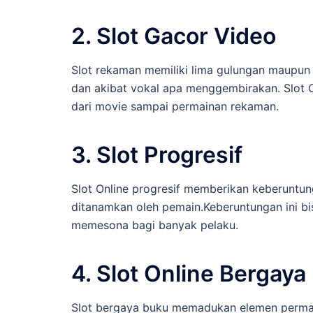
2. Slot Gacor Video
Slot rekaman memiliki lima gulungan maupun
dan akibat vokal apa menggembirakan. Slot 
dari movie sampai permainan rekaman.
3. Slot Progresif
Slot Online progresif memberikan keberuntung
ditanamkan oleh pemain.Keberuntungan ini bi
memesona bagi banyak pelaku.
4. Slot Online Bergaya
Slot bergaya buku memadukan elemen perma