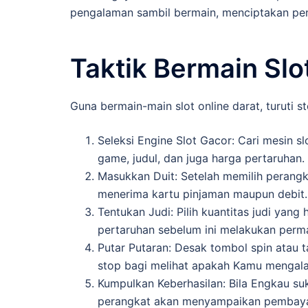
pengalaman sambil bermain, menciptakan pe
Taktik Bermain Slo
Guna bermain-main slot online darat, turuti st
Seleksi Engine Slot Gacor: Cari mesin s
game, judul, dan juga harga pertaruhan.
Masukkan Duit: Setelah memilih perangk
menerima kartu pinjaman maupun debit.
Tentukan Judi: Pilih kuantitas judi ya
pertaruhan sebelum ini melakukan perm
Putar Putaran: Desak tombol spin atau 
stop bagi melihat apakah Kamu mengal
Kumpulkan Keberhasilan: Bila Engkau 
perangkat akan menyampaikan pembayar