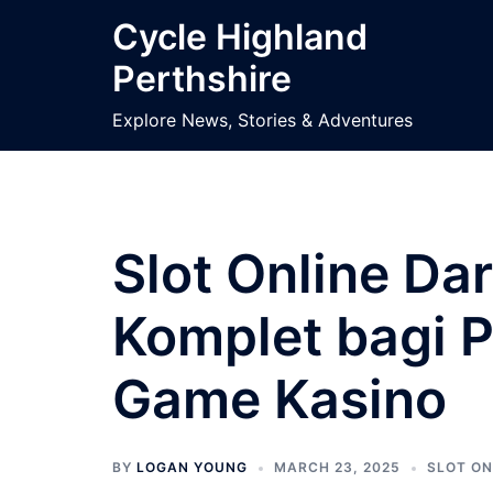
Skip
Cycle Highland
to
Perthshire
content
Explore News, Stories & Adventures
Slot Online Da
Komplet bagi P
Game Kasino
BY
LOGAN YOUNG
MARCH 23, 2025
SLOT ON