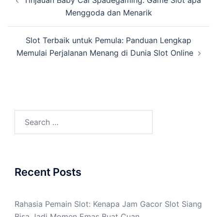
navigation
Menggoda dan Menarik
Slot Terbaik untuk Pemula: Panduan Lengkap
Memulai Perjalanan Menang di Dunia Slot Online
Search
for:
Recent Posts
Rahasia Pemain Slot: Kenapa Jam Gacor Slot Siang
Bisa Jadi Momen Emas Buat Cuan