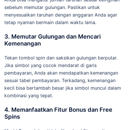
sebelum memutar gulungan. Pastikan untuk
menyesuaikan taruhan dengan anggaran Anda agar
tetap nyaman bermain dalam waktu lama.
3. Memutar Gulungan dan Mencari
Kemenangan
Tekan tombol spin dan saksikan gulungan berputar.
Jika simbol yang cocok mendarat di garis
pembayaran, Anda akan mendapatkan kemenangan
sesuai tabel pembayaran. Terkadang, kemenangan
kecil bisa bertambah besar jika simbol muncul dalam
kombinasi yang tepat.
4. Memanfaatkan Fitur Bonus dan Free
Spins