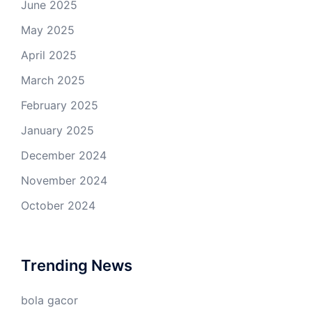
June 2025
May 2025
April 2025
March 2025
February 2025
January 2025
December 2024
November 2024
October 2024
Trending News
bola gacor