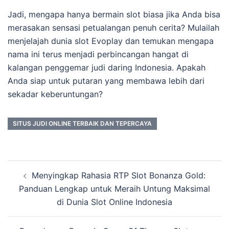
Jadi, mengapa hanya bermain slot biasa jika Anda bisa
merasakan sensasi petualangan penuh cerita? Mulailah
menjelajah dunia slot Evoplay dan temukan mengapa
nama ini terus menjadi perbincangan hangat di
kalangan penggemar judi daring Indonesia. Apakah
Anda siap untuk putaran yang membawa lebih dari
sekadar keberuntungan?
SITUS JUDI ONLINE TERBAIK DAN TEPERCAYA
Post
Menyingkap Rahasia RTP Slot Bonanza Gold:
navigation
Panduan Lengkap untuk Meraih Untung Maksimal
di Dunia Slot Online Indonesia