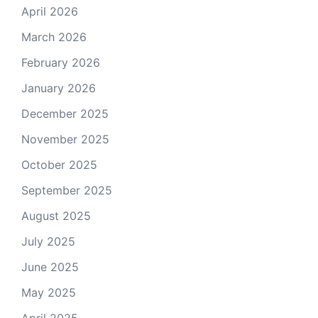
April 2026
March 2026
February 2026
January 2026
December 2025
November 2025
October 2025
September 2025
August 2025
July 2025
June 2025
May 2025
April 2025