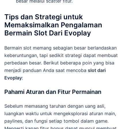
besar melalui scatter fitur.
Tips dan Strategi untuk
Memaksimalkan Pengalaman
Bermain Slot Dari Evoplay
Bermain slot memang sebagian besar berlandaskan
keberuntungan, tapi sedikit strategi dapat membuat
perbedaan besar. Berikut beberapa poin yang bisa
menjadi panduan Anda saat mencoba
slot dari
Evoplay
:
Pahami Aturan dan Fitur Permainan
Sebelum memasang taruhan dengan uang asli,
luangkan waktu untuk mengeksplorasi aturan main,
paylines, dan fungsi setiap tombol dalam game.
Mengerti kapan fitur bonus dapat muncul membuat