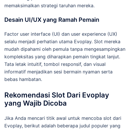
memaksimalkan strategi taruhan mereka.
Desain UI/UX yang Ramah Pemain
Factor user interface (UI) dan user experience (UX)
selalu menjadi perhatian utama Evoplay. Slot mereka
mudah dipahami oleh pemula tanpa mengesampingkan
kompleksitas yang diharapkan pemain tingkat lanjut.
Tata letak intuitif, tombol responsif, dan visual
informatif menjadikan sesi bermain nyaman serta
bebas hambatan.
Rekomendasi Slot Dari Evoplay
yang Wajib Dicoba
Jika Anda mencari titik awal untuk mencoba slot dari
Evoplay, berikut adalah beberapa judul populer yang