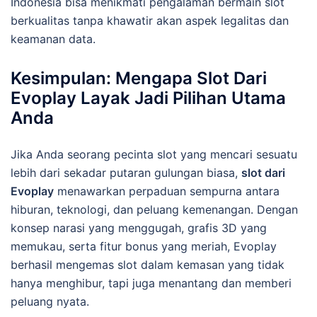
Indonesia bisa menikmati pengalaman bermain slot
berkualitas tanpa khawatir akan aspek legalitas dan
keamanan data.
Kesimpulan: Mengapa Slot Dari
Evoplay Layak Jadi Pilihan Utama
Anda
Jika Anda seorang pecinta slot yang mencari sesuatu
lebih dari sekadar putaran gulungan biasa,
slot dari
Evoplay
menawarkan perpaduan sempurna antara
hiburan, teknologi, dan peluang kemenangan. Dengan
konsep narasi yang menggugah, grafis 3D yang
memukau, serta fitur bonus yang meriah, Evoplay
berhasil mengemas slot dalam kemasan yang tidak
hanya menghibur, tapi juga menantang dan memberi
peluang nyata.