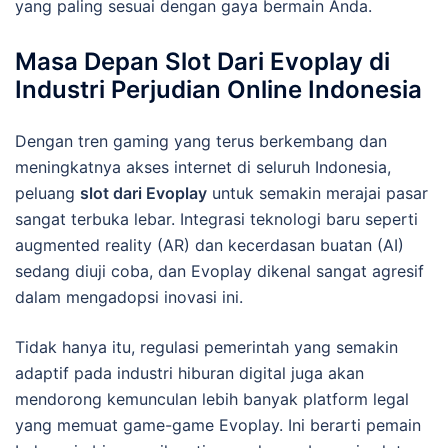
yang paling sesuai dengan gaya bermain Anda.
Masa Depan Slot Dari Evoplay di
Industri Perjudian Online Indonesia
Dengan tren gaming yang terus berkembang dan
meningkatnya akses internet di seluruh Indonesia,
peluang
slot dari Evoplay
untuk semakin merajai pasar
sangat terbuka lebar. Integrasi teknologi baru seperti
augmented reality (AR) dan kecerdasan buatan (AI)
sedang diuji coba, dan Evoplay dikenal sangat agresif
dalam mengadopsi inovasi ini.
Tidak hanya itu, regulasi pemerintah yang semakin
adaptif pada industri hiburan digital juga akan
mendorong kemunculan lebih banyak platform legal
yang memuat game-game Evoplay. Ini berarti pemain