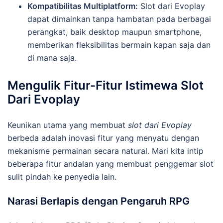
Kompatibilitas Multiplatform:
Slot dari Evoplay
dapat dimainkan tanpa hambatan pada berbagai
perangkat, baik desktop maupun smartphone,
memberikan fleksibilitas bermain kapan saja dan
di mana saja.
Mengulik Fitur-Fitur Istimewa Slot
Dari Evoplay
Keunikan utama yang membuat
slot dari Evoplay
berbeda adalah inovasi fitur yang menyatu dengan
mekanisme permainan secara natural. Mari kita intip
beberapa fitur andalan yang membuat penggemar slot
sulit pindah ke penyedia lain.
Narasi Berlapis dengan Pengaruh RPG