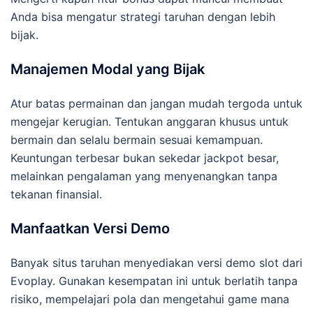
Anda bisa mengatur strategi taruhan dengan lebih
bijak.
Manajemen Modal yang Bijak
Atur batas permainan dan jangan mudah tergoda untuk
mengejar kerugian. Tentukan anggaran khusus untuk
bermain dan selalu bermain sesuai kemampuan.
Keuntungan terbesar bukan sekedar jackpot besar,
melainkan pengalaman yang menyenangkan tanpa
tekanan finansial.
Manfaatkan Versi Demo
Banyak situs taruhan menyediakan versi demo slot dari
Evoplay. Gunakan kesempatan ini untuk berlatih tanpa
risiko, mempelajari pola dan mengetahui game mana