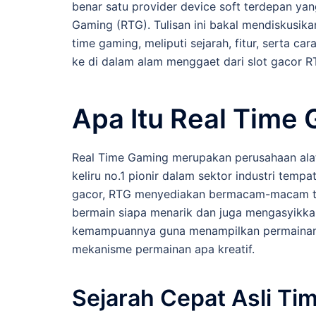
benar satu provider device soft terdepan yan
Gaming (RTG). Tulisan ini bakal mendiskusika
time gaming, meliputi sejarah, fitur, serta ca
ke di dalam alam menggaet dari slot gacor R
Apa Itu Real Time
Real Time Gaming merupakan perusahaan alat 
keliru no.1 pionir dalam sektor industri tempa
gacor, RTG menyediakan bermacam-macam t
bermain siapa menarik dan juga mengasyikkan.
kemampuannya guna menampilkan permainan 
mekanisme permainan apa kreatif.
Sejarah Cepat Asli T