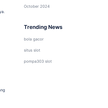
October 2024
ya.
Trending News
bola gacor
situs slot
pompa303 slot
ang