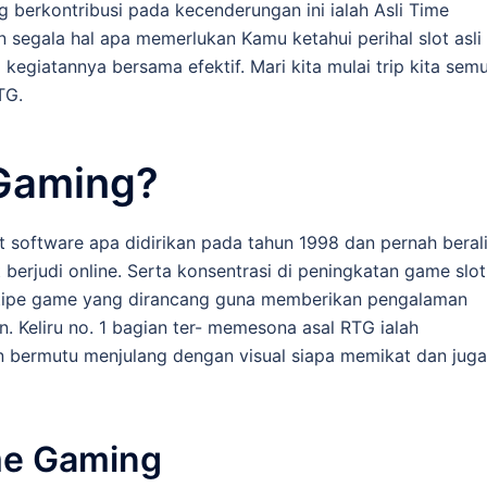
g berkontribusi pada kecenderungan ini ialah Asli Time
n segala hal apa memerlukan Kamu ketahui perihal slot asli
ra kegiatannya bersama efektif. Mari kita mulai trip kita sem
TG.
 Gaming?
software apa didirikan pada tahun 1998 dan pernah beral
t berjudi online. Serta konsentrasi di peningkatan game slot
ipe game yang dirancang guna memberikan pengalaman
 Keliru no. 1 bagian ter- memesona asal RTG ialah
bermutu menjulang dengan visual siapa memikat dan juga
ime Gaming