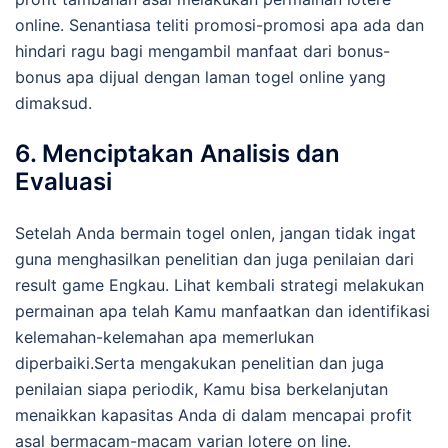
online. Senantiasa teliti promosi-promosi apa ada dan
hindari ragu bagi mengambil manfaat dari bonus-
bonus apa dijual dengan laman togel online yang
dimaksud.
6. Menciptakan Analisis dan
Evaluasi
Setelah Anda bermain togel onlen, jangan tidak ingat
guna menghasilkan penelitian dan juga penilaian dari
result game Engkau. Lihat kembali strategi melakukan
permainan apa telah Kamu manfaatkan dan identifikasi
kelemahan-kelemahan apa memerlukan
diperbaiki.Serta mengakukan penelitian dan juga
penilaian siapa periodik, Kamu bisa berkelanjutan
menaikkan kapasitas Anda di dalam mencapai profit
asal bermacam-macam varian lotere on line.