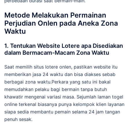
perbedaan durasi saat bermain-main.
Metode Melakukan Permainan
Perjudian Onlen pada Aneka Zona
Waktu
1. Tentukan Website Lotere apa Disediakan
dalam Bermacam-Macam Zona Waktu
Saat memilih situs lotere onlen, pastikan website itu
memberikan jasa 24 waktu dan bisa diakses sebab
berbagai zona waktu.Perkara yang satu ini bakal
memudahkan pelaku bagi bermain tanpa butuh
khawatir mengenai variasi masa. Sejumlah laman togel
online terkenal biasanya punya kelompok klien layanan
siapa sedia membantu pemain selama 24 jam tangan
penuh sesak.