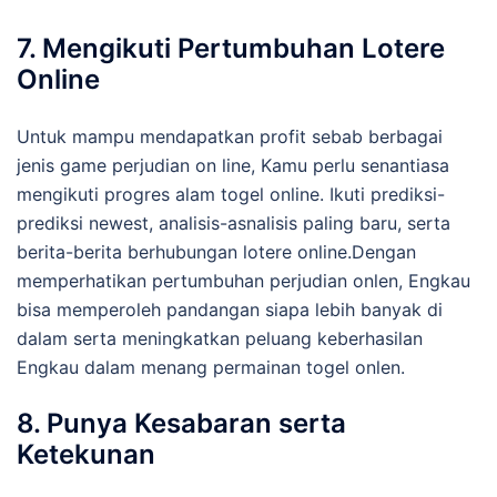
7. Mengikuti Pertumbuhan Lotere
Online
Untuk mampu mendapatkan profit sebab berbagai
jenis game perjudian on line, Kamu perlu senantiasa
mengikuti progres alam togel online. Ikuti prediksi-
prediksi newest, analisis-asnalisis paling baru, serta
berita-berita berhubungan lotere online.Dengan
memperhatikan pertumbuhan perjudian onlen, Engkau
bisa memperoleh pandangan siapa lebih banyak di
dalam serta meningkatkan peluang keberhasilan
Engkau dalam menang permainan togel onlen.
8. Punya Kesabaran serta
Ketekunan