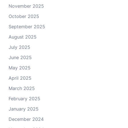
November 2025
October 2025
September 2025
August 2025
July 2025
June 2025
May 2025
April 2025
March 2025
February 2025
January 2025
December 2024