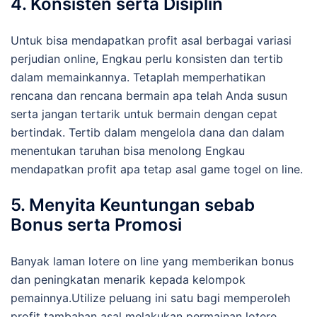
4. Konsisten serta Disiplin
Untuk bisa mendapatkan profit asal berbagai variasi
perjudian online, Engkau perlu konsisten dan tertib
dalam memainkannya. Tetaplah memperhatikan
rencana dan rencana bermain apa telah Anda susun
serta jangan tertarik untuk bermain dengan cepat
bertindak. Tertib dalam mengelola dana dan dalam
menentukan taruhan bisa menolong Engkau
mendapatkan profit apa tetap asal game togel on line.
5. Menyita Keuntungan sebab
Bonus serta Promosi
Banyak laman lotere on line yang memberikan bonus
dan peningkatan menarik kepada kelompok
pemainnya.Utilize peluang ini satu bagi memperoleh
profit tambahan asal melakukan permainan lotere