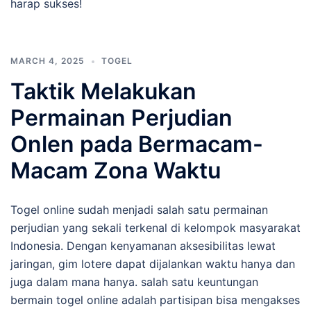
harap sukses!
MARCH 4, 2025
TOGEL
Taktik Melakukan
Permainan Perjudian
Onlen pada Bermacam-
Macam Zona Waktu
Togel online sudah menjadi salah satu permainan
perjudian yang sekali terkenal di kelompok masyarakat
Indonesia. Dengan kenyamanan aksesibilitas lewat
jaringan, gim lotere dapat dijalankan waktu hanya dan
juga dalam mana hanya. salah satu keuntungan
bermain togel online adalah partisipan bisa mengakses