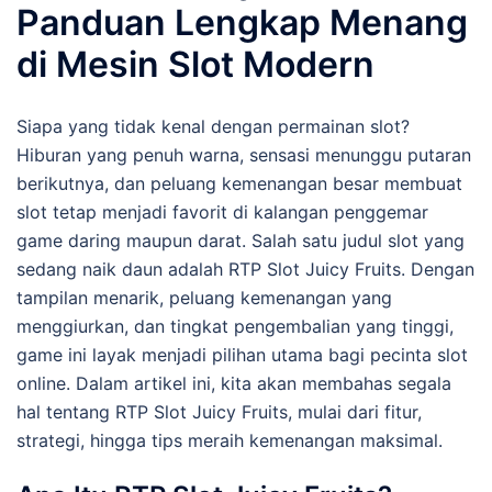
Panduan Lengkap Menang
di Mesin Slot Modern
Siapa yang tidak kenal dengan permainan slot?
Hiburan yang penuh warna, sensasi menunggu putaran
berikutnya, dan peluang kemenangan besar membuat
slot tetap menjadi favorit di kalangan penggemar
game daring maupun darat. Salah satu judul slot yang
sedang naik daun adalah RTP Slot Juicy Fruits. Dengan
tampilan menarik, peluang kemenangan yang
menggiurkan, dan tingkat pengembalian yang tinggi,
game ini layak menjadi pilihan utama bagi pecinta slot
online. Dalam artikel ini, kita akan membahas segala
hal tentang RTP Slot Juicy Fruits, mulai dari fitur,
strategi, hingga tips meraih kemenangan maksimal.