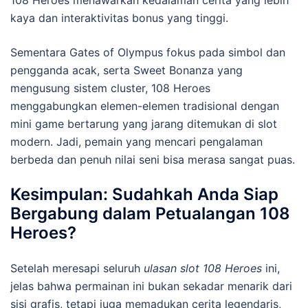
108 Heroes menawarkan kedalaman cerita yang lebih
kaya dan interaktivitas bonus yang tinggi.
Sementara Gates of Olympus fokus pada simbol dan
pengganda acak, serta Sweet Bonanza yang
mengusung sistem cluster, 108 Heroes
menggabungkan elemen-elemen tradisional dengan
mini game bertarung yang jarang ditemukan di slot
modern. Jadi, pemain yang mencari pengalaman
berbeda dan penuh nilai seni bisa merasa sangat puas.
Kesimpulan: Sudahkah Anda Siap
Bergabung dalam Petualangan 108
Heroes?
Setelah meresapi seluruh
ulasan slot 108 Heroes
ini,
jelas bahwa permainan ini bukan sekadar menarik dari
sisi grafis, tetapi juga memadukan cerita legendaris,