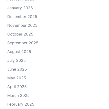
January 2026
December 2025
November 2025
October 2025
September 2025
August 2025
July 2025
June 2025
May 2025
April 2025
March 2025
February 2025