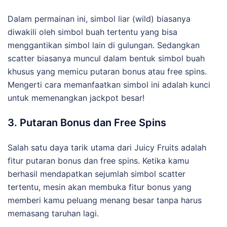
Dalam permainan ini, simbol liar (wild) biasanya
diwakili oleh simbol buah tertentu yang bisa
menggantikan simbol lain di gulungan. Sedangkan
scatter biasanya muncul dalam bentuk simbol buah
khusus yang memicu putaran bonus atau free spins.
Mengerti cara memanfaatkan simbol ini adalah kunci
untuk memenangkan jackpot besar!
3. Putaran Bonus dan Free Spins
Salah satu daya tarik utama dari Juicy Fruits adalah
fitur putaran bonus dan free spins. Ketika kamu
berhasil mendapatkan sejumlah simbol scatter
tertentu, mesin akan membuka fitur bonus yang
memberi kamu peluang menang besar tanpa harus
memasang taruhan lagi.