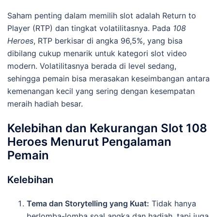
Saham penting dalam memilih slot adalah Return to
Player (RTP) dan tingkat volatilitasnya. Pada
108
Heroes
, RTP berkisar di angka 96,5%, yang bisa
dibilang cukup menarik untuk kategori slot video
modern. Volatilitasnya berada di level sedang,
sehingga pemain bisa merasakan keseimbangan antara
kemenangan kecil yang sering dengan kesempatan
meraih hadiah besar.
Kelebihan dan Kekurangan Slot 108
Heroes Menurut Pengalaman
Pemain
Kelebihan
Tema dan Storytelling yang Kuat:
Tidak hanya
berlomba-lomba soal angka dan hadiah, tapi juga