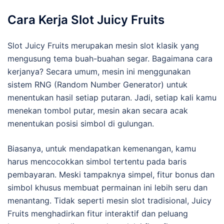
Cara Kerja Slot Juicy Fruits
Slot Juicy Fruits merupakan mesin slot klasik yang
mengusung tema buah-buahan segar. Bagaimana cara
kerjanya? Secara umum, mesin ini menggunakan
sistem RNG (Random Number Generator) untuk
menentukan hasil setiap putaran. Jadi, setiap kali kamu
menekan tombol putar, mesin akan secara acak
menentukan posisi simbol di gulungan.
Biasanya, untuk mendapatkan kemenangan, kamu
harus mencocokkan simbol tertentu pada baris
pembayaran. Meski tampaknya simpel, fitur bonus dan
simbol khusus membuat permainan ini lebih seru dan
menantang. Tidak seperti mesin slot tradisional, Juicy
Fruits menghadirkan fitur interaktif dan peluang