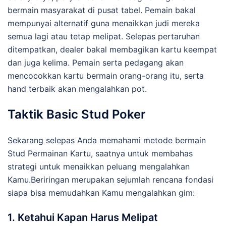
bermain masyarakat di pusat tabel. Pemain bakal
mempunyai alternatif guna menaikkan judi mereka
semua lagi atau tetap melipat. Selepas pertaruhan
ditempatkan, dealer bakal membagikan kartu keempat
dan juga kelima. Pemain serta pedagang akan
mencocokkan kartu bermain orang-orang itu, serta
hand terbaik akan mengalahkan pot.
Taktik Basic Stud Poker
Sekarang selepas Anda memahami metode bermain
Stud Permainan Kartu, saatnya untuk membahas
strategi untuk menaikkan peluang mengalahkan
Kamu.Beriringan merupakan sejumlah rencana fondasi
siapa bisa memudahkan Kamu mengalahkan gim:
1. Ketahui Kapan Harus Melipat