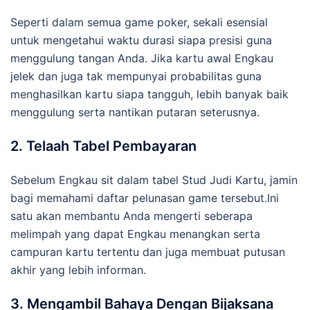
Seperti dalam semua game poker, sekali esensial
untuk mengetahui waktu durasi siapa presisi guna
menggulung tangan Anda. Jika kartu awal Engkau
jelek dan juga tak mempunyai probabilitas guna
menghasilkan kartu siapa tangguh, lebih banyak baik
menggulung serta nantikan putaran seterusnya.
2. Telaah Tabel Pembayaran
Sebelum Engkau sit dalam tabel Stud Judi Kartu, jamin
bagi memahami daftar pelunasan game tersebut.Ini
satu akan membantu Anda mengerti seberapa
melimpah yang dapat Engkau menangkan serta
campuran kartu tertentu dan juga membuat putusan
akhir yang lebih informan.
3. Mengambil Bahaya Dengan Bijaksana