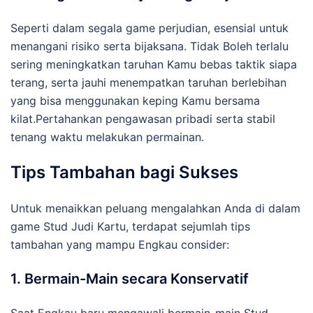
Seperti dalam segala game perjudian, esensial untuk
menangani risiko serta bijaksana. Tidak Boleh terlalu
sering meningkatkan taruhan Kamu bebas taktik siapa
terang, serta jauhi menempatkan taruhan berlebihan
yang bisa menggunakan keping Kamu bersama
kilat.Pertahankan pengawasan pribadi serta stabil
tenang waktu melakukan permainan.
Tips Tambahan bagi Sukses
Untuk menaikkan peluang mengalahkan Anda di dalam
game Stud Judi Kartu, terdapat sejumlah tips
tambahan yang mampu Engkau consider:
1. Bermain-Main secara Konservatif