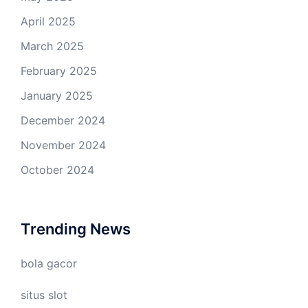
April 2025
March 2025
February 2025
January 2025
December 2024
November 2024
October 2024
Trending News
bola gacor
situs slot