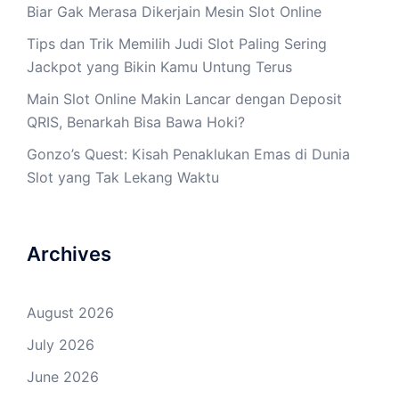
Biar Gak Merasa Dikerjain Mesin Slot Online
Tips dan Trik Memilih Judi Slot Paling Sering
Jackpot yang Bikin Kamu Untung Terus
Main Slot Online Makin Lancar dengan Deposit
QRIS, Benarkah Bisa Bawa Hoki?
Gonzo’s Quest: Kisah Penaklukan Emas di Dunia
Slot yang Tak Lekang Waktu
Archives
August 2026
July 2026
June 2026