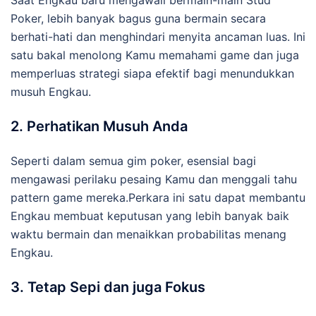
Saat Engkau baru mengawali bermain-main Stud
Poker, lebih banyak bagus guna bermain secara
berhati-hati dan menghindari menyita ancaman luas. Ini
satu bakal menolong Kamu memahami game dan juga
memperluas strategi siapa efektif bagi menundukkan
musuh Engkau.
2. Perhatikan Musuh Anda
Seperti dalam semua gim poker, esensial bagi
mengawasi perilaku pesaing Kamu dan menggali tahu
pattern game mereka.Perkara ini satu dapat membantu
Engkau membuat keputusan yang lebih banyak baik
waktu bermain dan menaikkan probabilitas menang
Engkau.
3. Tetap Sepi dan juga Fokus