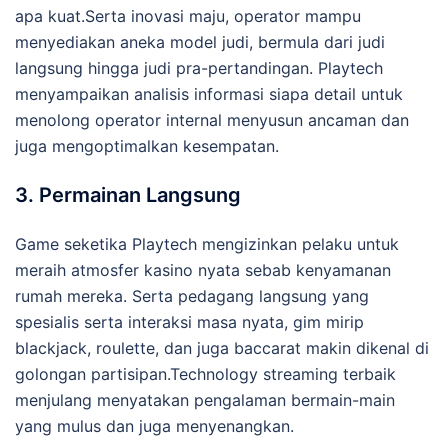
apa kuat.Serta inovasi maju, operator mampu
menyediakan aneka model judi, bermula dari judi
langsung hingga judi pra-pertandingan. Playtech
menyampaikan analisis informasi siapa detail untuk
menolong operator internal menyusun ancaman dan
juga mengoptimalkan kesempatan.
3. Permainan Langsung
Game seketika Playtech mengizinkan pelaku untuk
meraih atmosfer kasino nyata sebab kenyamanan
rumah mereka. Serta pedagang langsung yang
spesialis serta interaksi masa nyata, gim mirip
blackjack, roulette, dan juga baccarat makin dikenal di
golongan partisipan.Technology streaming terbaik
menjulang menyatakan pengalaman bermain-main
yang mulus dan juga menyenangkan.