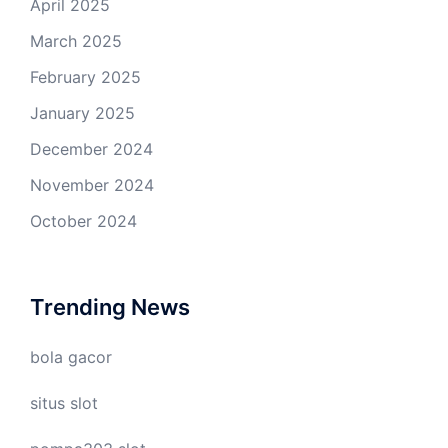
April 2025
March 2025
February 2025
January 2025
December 2024
November 2024
October 2024
Trending News
bola gacor
situs slot