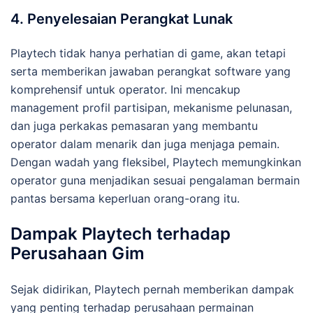
4. Penyelesaian Perangkat Lunak
Playtech tidak hanya perhatian di game, akan tetapi
serta memberikan jawaban perangkat software yang
komprehensif untuk operator. Ini mencakup
management profil partisipan, mekanisme pelunasan,
dan juga perkakas pemasaran yang membantu
operator dalam menarik dan juga menjaga pemain.
Dengan wadah yang fleksibel, Playtech memungkinkan
operator guna menjadikan sesuai pengalaman bermain
pantas bersama keperluan orang-orang itu.
Dampak Playtech terhadap
Perusahaan Gim
Sejak didirikan, Playtech pernah memberikan dampak
yang penting terhadap perusahaan permainan