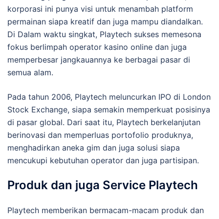
korporasi ini punya visi untuk menambah platform
permainan siapa kreatif dan juga mampu diandalkan.
Di Dalam waktu singkat, Playtech sukses memesona
fokus berlimpah operator kasino online dan juga
memperbesar jangkauannya ke berbagai pasar di
semua alam.
Pada tahun 2006, Playtech meluncurkan IPO di London
Stock Exchange, siapa semakin memperkuat posisinya
di pasar global. Dari saat itu, Playtech berkelanjutan
berinovasi dan memperluas portofolio produknya,
menghadirkan aneka gim dan juga solusi siapa
mencukupi kebutuhan operator dan juga partisipan.
Produk dan juga Service Playtech
Playtech memberikan bermacam-macam produk dan