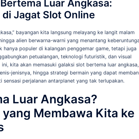
t Bertema Luar Angkasa:
di Jagat Slot Online
gkasa,” bayangan kita langsung melayang ke langit malam
, hingga alien berwarna-warni yang menantang keberuntung
k hanya populer di kalangan penggemar game, tetapi juga
bungkan petualangan, teknologi futuristik, dan visual
 ini, kita akan memasuki galaksi slot bertema luar angkasa,
jenis-jenisnya, hingga strategi bermain yang dapat memban
ensasi perjalanan antarplanet yang tak terlupakan.
ema Luar Angkasa?
 yang Membawa Kita ke
s