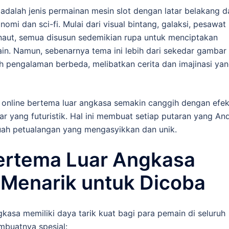
adalah jenis permainan mesin slot dengan latar belakang d
i dan sci-fi. Mulai dari visual bintang, galaksi, pesawat
ronaut, semua disusun sedemikian rupa untuk menciptakan
in. Namun, sebenarnya tema ini lebih dari sekedar gambar
 pengalaman berbeda, melibatkan cerita dan imajinasi ya
 online bertema luar angkasa semakin canggih dengan efe
tar yang futuristik. Hal ini membuat setiap putaran yang An
buah petualangan yang mengasyikkan dan unik.
ertema Luar Angkasa
Menarik untuk Dicoba
kasa memiliki daya tarik kuat bagi para pemain di seluruh
mbuatnya spesial: