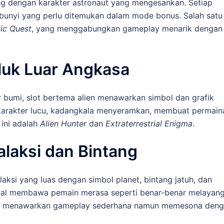
ng dengan karakter astronaut yang mengesankan. Setiap
bunyi yang perlu ditemukan dalam mode bonus. Salah satu
ic Quest
, yang menggabungkan gameplay menarik dengan
hluk Luar Angkasa
 bumi, slot bertema alien menawarkan simbol dan grafik
n karakter lucu, kadangkala menyeramkan, membuat permain
 ini adalah
Alien Hunter
dan
Extraterrestrial Enigma
.
alaksi dan Bintang
ksi yang luas dengan simbol planet, bintang jatuh, dan
isual membawa pemain merasa seperti benar-benar melayang
menawarkan gameplay sederhana namun memesona deng