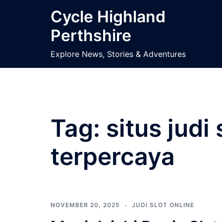
Skip
Cycle Highland
to
Perthshire
content
Explore News, Stories & Adventures
Tag:
situs judi 
terpercaya
NOVEMBER 20, 2025
JUDI SLOT ONLINE