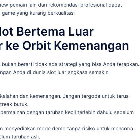
ew pemain lain dan rekomendasi profesional dapat
game yang kurang berkualitas.
lot Bertema Luar
r ke Orbit Kemenangan
bukan berarti tidak ada strategi yang bisa Anda terapkan.
langan Anda di dunia slot luar angkasa semakin
kalahan dan kemenangan. Jangan tergoda untuk terus
treak buruk.
r permainan dengan taruhan kecil terlebih dahulu sebelum
m menyediakan mode demo tanpa risiko untuk mencoba
lum taruhan asli.