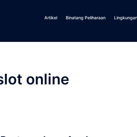
Artikel
Binatang Peliharaan
Lingkunga
slot online