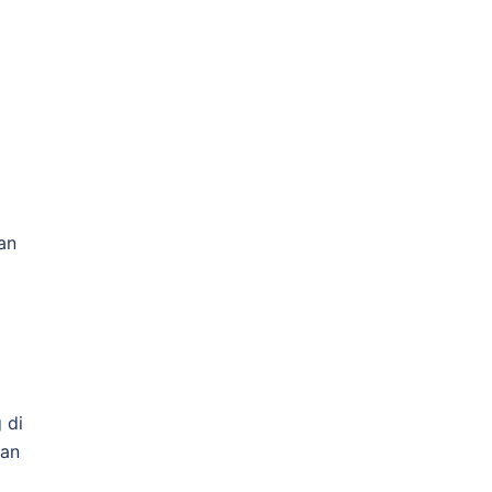
an
 di
an