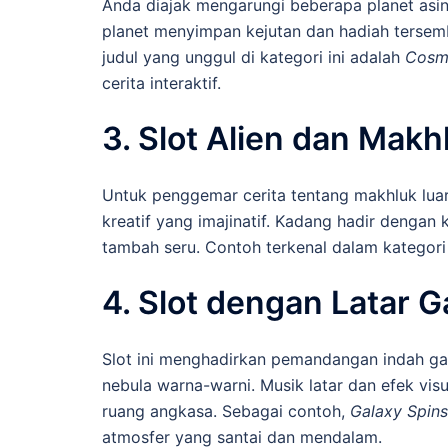
Anda diajak mengarungi beberapa planet asi
planet menyimpan kejutan dan hadiah tersem
judul yang unggul di kategori ini adalah
Cosm
cerita interaktif.
3. Slot Alien dan Mak
Untuk penggemar cerita tentang makhluk luar
kreatif yang imajinatif. Kadang hadir denga
tambah seru. Contoh terkenal dalam kategori
4. Slot dengan Latar G
Slot ini menghadirkan pemandangan indah gala
nebula warna-warni. Musik latar dan efek v
ruang angkasa. Sebagai contoh,
Galaxy Spins
atmosfer yang santai dan mendalam.