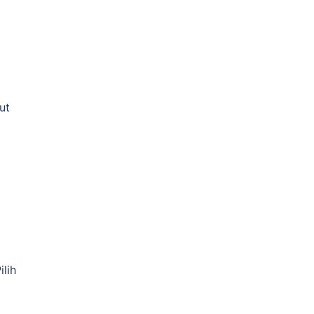
ut
lih