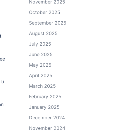
November 2025
October 2025
September 2025
August 2025
ti
p
July 2025
June 2025
ree
May 2025
April 2025
ti
March 2025
February 2025
an
January 2025
December 2024
November 2024