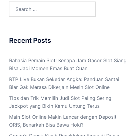
Search
for:
Recent Posts
Rahasia Pemain Slot: Kenapa Jam Gacor Slot Siang
Bisa Jadi Momen Emas Buat Cuan
RTP Live Bukan Sekedar Angka: Panduan Santai
Biar Gak Merasa Dikerjain Mesin Slot Online
Tips dan Trik Memilih Judi Slot Paling Sering
Jackpot yang Bikin Kamu Untung Terus
Main Slot Online Makin Lancar dengan Deposit
QRIS, Benarkah Bisa Bawa Hoki?
Gonzo’s Quest: Kisah Penaklukan Emas di Dunia