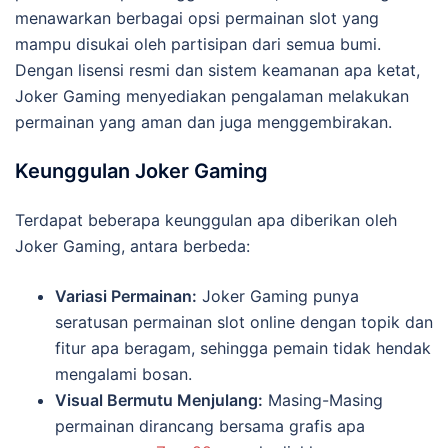
menawarkan berbagai opsi permainan slot yang
mampu disukai oleh partisipan dari semua bumi.
Dengan lisensi resmi dan sistem keamanan apa ketat,
Joker Gaming menyediakan pengalaman melakukan
permainan yang aman dan juga menggembirakan.
Keunggulan Joker Gaming
Terdapat beberapa keunggulan apa diberikan oleh
Joker Gaming, antara berbeda:
Variasi Permainan:
Joker Gaming punya
seratusan permainan slot online dengan topik dan
fitur apa beragam, sehingga pemain tidak hendak
mengalami bosan.
Visual Bermutu Menjulang:
Masing-Masing
permainan dirancang bersama grafis apa