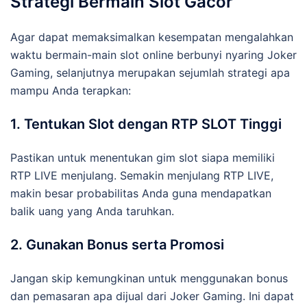
Strategi Bermain Slot Gacor
Agar dapat memaksimalkan kesempatan mengalahkan
waktu bermain-main slot online berbunyi nyaring Joker
Gaming, selanjutnya merupakan sejumlah strategi apa
mampu Anda terapkan:
1. Tentukan Slot dengan RTP SLOT Tinggi
Pastikan untuk menentukan gim slot siapa memiliki
RTP LIVE menjulang. Semakin menjulang RTP LIVE,
makin besar probabilitas Anda guna mendapatkan
balik uang yang Anda taruhkan.
2. Gunakan Bonus serta Promosi
Jangan skip kemungkinan untuk menggunakan bonus
dan pemasaran apa dijual dari Joker Gaming. Ini dapat