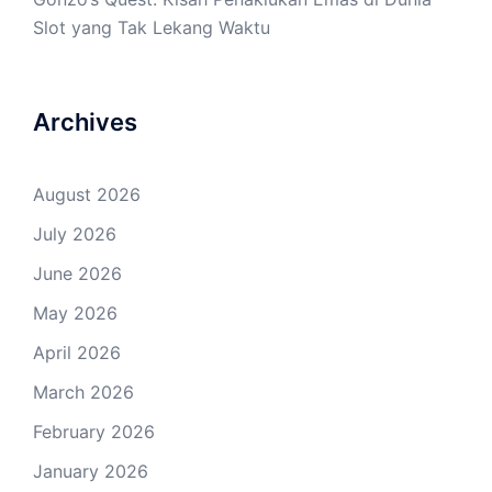
Slot yang Tak Lekang Waktu
Archives
August 2026
July 2026
June 2026
May 2026
April 2026
March 2026
February 2026
January 2026