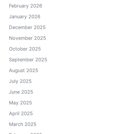
February 2026
January 2026
December 2025
November 2025
October 2025
September 2025
August 2025
July 2025
June 2025
May 2025
April 2025
March 2025