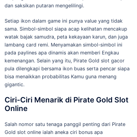
dan saksikan putaran mengelilingi.
Setiap ikon dalam game ini punya value yang tidak
sama. Simbol-simbol siapa acap kelihatan mencakup
watak bajak samudra, peta kekayaan karun, dan juga
lambang card remi. Menyamakan simbol-simbol ini
pada paylines apa dinamis akan memberi Engkau
kemenangan. Selain yang itu, Pirate Gold slot gacor
pula dilengkapi bersama ikon buas serta pencar siapa
bisa menaikkan probabilitas Kamu guna menang
gigantic.
Ciri-Ciri Menarik di Pirate Gold Slot
Online
Salah nomor satu tenaga panggil penting dari Pirate
Gold slot online ialah aneka ciri bonus apa