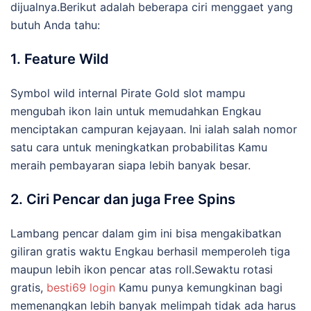
dijualnya.Berikut adalah beberapa ciri menggaet yang
butuh Anda tahu:
1. Feature Wild
Symbol wild internal Pirate Gold slot mampu
mengubah ikon lain untuk memudahkan Engkau
menciptakan campuran kejayaan. Ini ialah salah nomor
satu cara untuk meningkatkan probabilitas Kamu
meraih pembayaran siapa lebih banyak besar.
2. Ciri Pencar dan juga Free Spins
Lambang pencar dalam gim ini bisa mengakibatkan
giliran gratis waktu Engkau berhasil memperoleh tiga
maupun lebih ikon pencar atas roll.Sewaktu rotasi
gratis,
besti69 login
Kamu punya kemungkinan bagi
memenangkan lebih banyak melimpah tidak ada harus